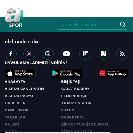
BIZI TAKIP EDIN
UYGULAMALARIMIZI İNDİRİN!
ANASAYFA
BEŞİKTAŞ
A SPOR CANLI YAYIN
GALATASARAY
A SPOR RADYO
FENERBAHÇE
HABERLER
TRABZONSPOR
CANLI SKOR
FUTBOL
YAZARLAR
BASKETBOL
GALERİ
ZİRAAT TÜRKİYE KUPASI
VİDEO
DİĞER SPORLAR