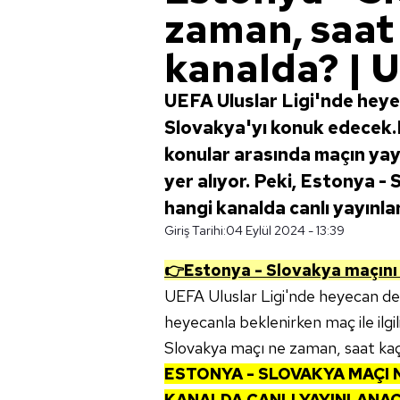
zaman, saat
kanalda? | U
UEFA Uluslar Ligi'nde hey
Slovakya'yı konuk edecek.
konular arasında maçın yayı
yer alıyor. Peki, Estonya -
hangi kanalda canlı yayınl
Giriş Tarihi:
04 Eylül 2024 - 13:39
👉
Estonya - Slovakya
maçını 
UEFA Uluslar Ligi'nde heyecan d
heyecanla beklenirken maç ile ilgi
Slovakya maçı ne zaman, saat kaç
ESTONYA - SLOVAKYA
MAÇI 
KANALDA CANLI YAYINLANA