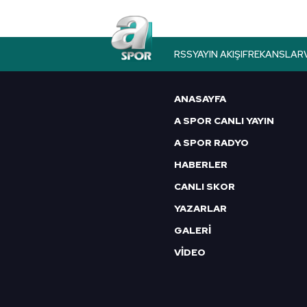
butonuna tıklayabilir,
Çerez Bi
6698 sayılı Kişisel Verilerin 
RSS
YAYIN AKIŞI
FREKANSLAR
mevzuata uygun olarak kullanılan
ANASAYFA
A SPOR CANLI YAYIN
A SPOR RADYO
HABERLER
CANLI SKOR
YAZARLAR
GALERİ
VİDEO