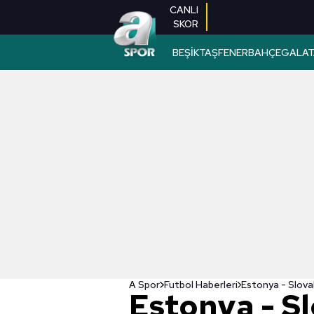
CANLI
SKOR
BEŞİKTAŞ
FENERBAHÇE
GALAT
A Spor
Futbol Haberleri
Estonya - S