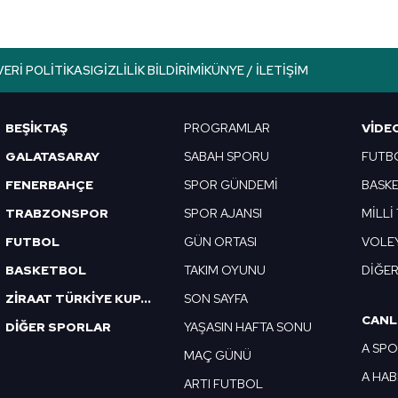
lgilendirme Metnimizi
ziyaret edebilirsiniz.
Korunması Kanunu uyarınca hazırlanmış Aydınlatma Metnimizi okum
VERI POLITIKASI
GIZLILIK BILDIRIMI
KÜNYE / İLETIŞIM
 çerezlerle ilgili bilgi almak için lütfen
tıklayınız
.
BEŞİKTAŞ
PROGRAMLAR
VIDE
GALATASARAY
SABAH SPORU
FUTB
FENERBAHÇE
SPOR GÜNDEMİ
BASK
TRABZONSPOR
SPOR AJANSI
MİLLİ
FUTBOL
GÜN ORTASI
VOLE
BASKETBOL
TAKIM OYUNU
DİĞE
ZİRAAT TÜRKİYE KUPASI
SON SAYFA
CANL
DİĞER SPORLAR
YAŞASIN HAFTA SONU
A SP
MAÇ GÜNÜ
A HA
ARTI FUTBOL