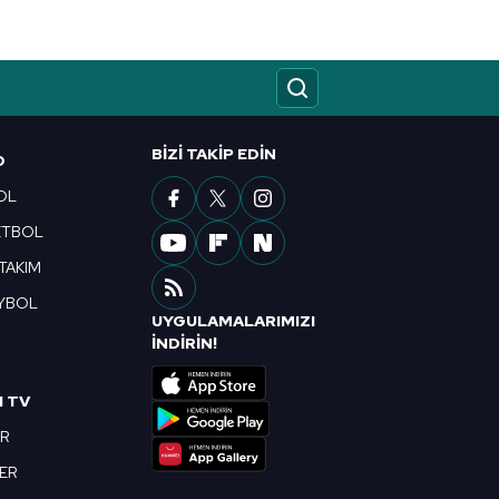
ak ve sitemizde ilgili
BIZI TAKIP EDIN
O
OL
ETBOL
 TAKIM
YBOL
UYGULAMALARIMIZI
R
İNDİRİN!
I TV
OR
BER