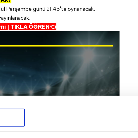
lül Perşembe günü 21.45'te oynanacak.
yayınlanacak.
dımı | TIKLA ÖĞREN
👈