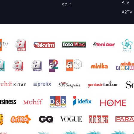
ATV
90+1
A2TV