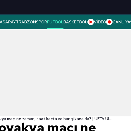
ASARAY
TRABZONSPOR
FUTBOL
BASKETBOL
VİDEO
CANLI YA
Estonya - Slovakya maçı ne zaman, saat kaçta ve hangi kanalda? | UEFA Uluslar Ligi
lovakya maçı ne