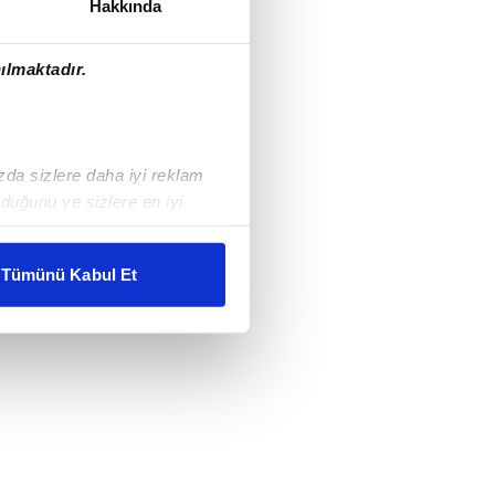
Hakkında
ılmaktadır.
ızda sizlere daha iyi reklam
duğunu ve sizlere en iyi
liyetlerimizi karşılamak
Tümünü Kabul Et
ar gösterilmeyecektir."
çerezler kullanılmaktadır. Bu
u hizmetlerinin sunulması
i ve sizlere yönelik
nılacaktır.
kin detaylı bilgi için Ayarlar