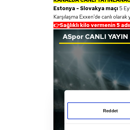
Estonya - Slovakya maçı
5 Ey
Karşılaşma Exxen'de canlı olarak 
👉
Sağlıklı kilo vermenin 5 a
ASpor
CANLI YAYIN
Reddet