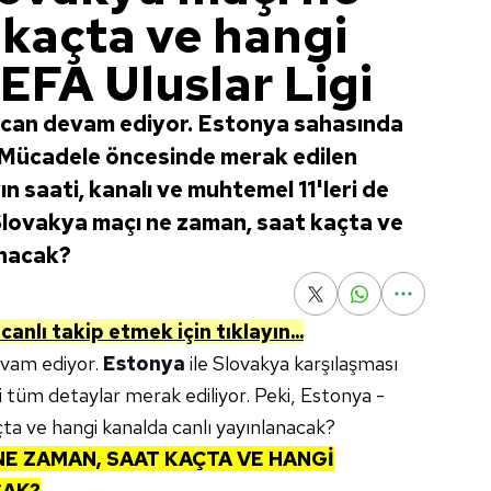
 kaçta ve hangi
EFA Uluslar Ligi
ecan devam ediyor. Estonya sahasında
Mücadele öncesinde merak edilen
n saati, kanalı ve muhtemel 11'leri de
 Slovakya maçı ne zaman, saat kaçta ve
anacak?
canlı takip etmek için tıklayın...
evam ediyor.
Estonya
ile Slovakya karşılaşması
li tüm detaylar merak ediliyor. Peki, Estonya -
ta ve hangi kanalda canlı yayınlanacak?
NE ZAMAN, SAAT KAÇTA VE HANGİ
CAK?