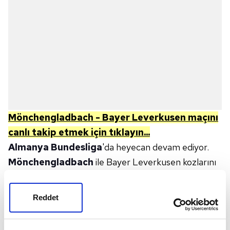
Mönchengladbach - Bayer Leverkusen
m
açını
canlı takip etmek için tıklayın...
Almanya Bundesliga
'da heyecan devam ediyor.
Mönchengladbach
ile Bayer Leverkusen kozlarını
paylaşacak. Maç ile ilgili tüm detaylar merak ediliyor
ve arama motorlarında araştırılıyor. Peki,
Reddet
Mönchengladbach - Bayer Leverkusen maçı ne
zaman, saat kaçta? Hangi kanalda canlı