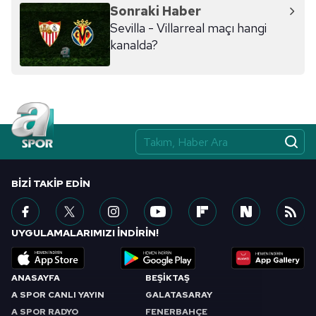
hazırlanmış Aydınlatma Metnimizi okumak ve sitemizde
Sonraki Haber
ilgili mevzuata uygun olarak kullanılan çerezlerle ilgili bilgi
Sevilla - Villarreal maçı hangi
almak için lütfen
tıklayınız
.
kanalda?
BIZI TAKIP EDIN
UYGULAMALARIMIZI İNDİRİN!
ANASAYFA
BEŞİKTAŞ
A SPOR CANLI YAYIN
GALATASARAY
A SPOR RADYO
FENERBAHÇE