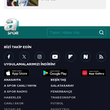
almak için lütfen
tıklayınız
.
BIZI TAKIP EDIN
UYGULAMALARIMIZI İNDİRİN!
ANASAYFA
BEŞİKTAŞ
A SPOR CANLI YAYIN
GALATASARAY
A SPOR RADYO
FENERBAHÇE
HABERLER
TRABZONSPOR
CANLI SKOR
FUTBOL
YAZARLAR
BASKETBOL