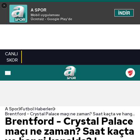
×
A SPOR
İNDİR
Mobil uygulaması
Ücretsiz - Google Play'de
CANLI
SKOR
A Spor
Futbol Haberleri
Brentford - Crystal Palace maçı ne zaman? Saat kaçta ve hangi kanalda? | İngiltere Premier Lig
Brentford - Crystal Palace
maçı ne zaman? Saat kaçta