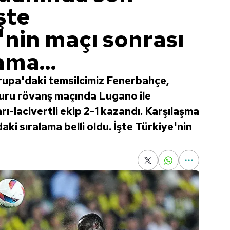
şte
nin maçı sonrası
ama...
rupa'daki temsilcimiz Fenerbahçe,
turu rövanş maçında Lugano ile
rı-lacivertli ekip 2-1 kazandı. Karşılaşma
ki sıralama belli oldu. İşte Türkiye'nin
5