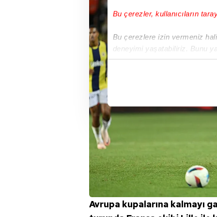
Bu çerezler, kullanıcıların tara
Bu çerezlere izin vermeniz halin
deneyimi yaşatabiliriz. Bunu y
içerikleri sunabilmek adına el
noktasında tek gelir kalemimiz 
Her halükârda, kullanıcılar, bu 
Sizlere daha iyi bir hizmet sun
çerezler vasıtasıyla çeşitli kiş
amacıyla kullanılmaktadır. Diğer
reklam/pazarlama faaliyetlerinin
Çerezlere ilişkin tercihlerinizi 
butonuna tıklayabilir,
Çerez Bi
Avrupa kupalarına kalmayı gar
6698 sayılı Kişisel Verilerin 