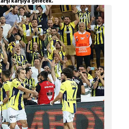
karşı karşıya gelecek.
 çerezlerle ilgili bilgi almak için lütfen
tıklayınız
.