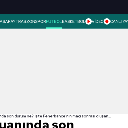
ASARAY
TRABZONSPOR
FUTBOL
BASKETBOL
VİDEO
CANLI YA
UEFA ülke puanında son durum ne? İşte Fenerbahçe'nin maçı sonrası oluşan sıralama...
uanında son