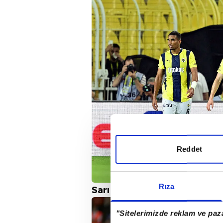
Reddet
Rıza
Sarı lacivertlilerin gollerini
"Sitelerimizde reklam ve paza