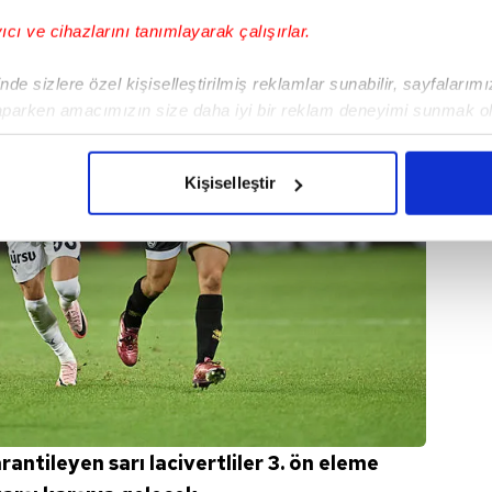
yıcı ve cihazlarını tanımlayarak çalışırlar.
de sizlere özel kişiselleştirilmiş reklamlar sunabilir, sayfalarım
aparken amacımızın size daha iyi bir reklam deneyimi sunmak ol
imizden gelen çabayı gösterdiğimizi ve bu noktada, reklamların ma
olduğunu sizlere hatırlatmak isteriz.
Kişiselleştir
çerezlere izin vermedikleri takdirde, kullanıcılara hedefli reklaml
abilmek için İnternet Sitemizde kendimize ve üçüncü kişilere ait 
isel verileriniz işlenmekte olup gerekli olan çerezler bilgi toplum
 çerezler, sitemizin daha işlevsel kılınması ve kişiselleştirilmes
 yapılması, amaçlarıyla sınırlı olarak açık rızanız dahilinde kulla
aşağıda yer alan panel vasıtasıyla belirleyebilirsiniz. Çerezlere iliş
lgilendirme Metnimizi
ziyaret edebilirsiniz.
antileyen sarı lacivertliler 3. ön eleme
Korunması Kanunu uyarınca hazırlanmış Aydınlatma Metnimizi okum