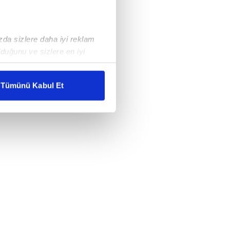
ızda sizlere daha iyi reklam
duğunu ve sizlere en iyi
liyetlerimizi karşılamak
Tümünü Kabul Et
ar gösterilmeyecektir."
çerezler kullanılmaktadır. Bu
u hizmetlerinin sunulması
i ve sizlere yönelik
nılacaktır.
kin detaylı bilgi için Ayarlar
ak ve sitemizde ilgili