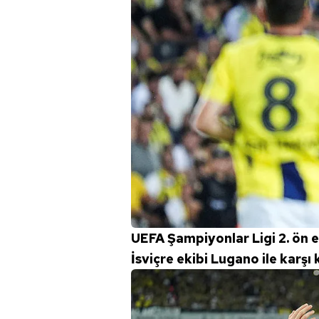
UEFA Şampiyonlar Ligi 2. ön
İsviçre ekibi Lugano ile karşı 