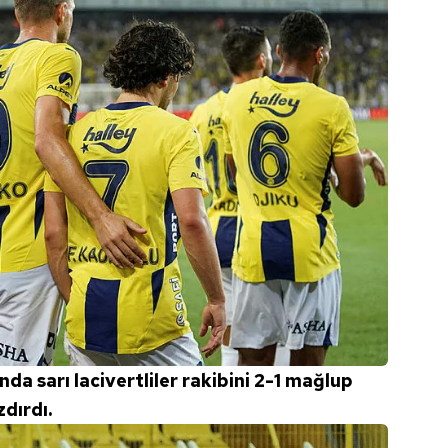
da sarı lacivertliler rakibini 2-1 mağlup
dırdı.