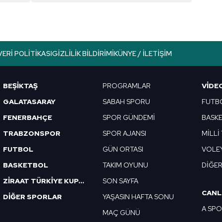
aşağıda yer alan panel vasıtasıyla belirleyebilirsiniz. Çerezlere iliş
lgilendirme Metnimizi
ziyaret edebilirsiniz.
Korunması Kanunu uyarınca hazırlanmış Aydınlatma Metnimizi okum
VERI POLITIKASI
GIZLILIK BILDIRIMI
KÜNYE / İLETIŞIM
 çerezlerle ilgili bilgi almak için lütfen
tıklayınız
.
BEŞİKTAŞ
PROGRAMLAR
VIDE
GALATASARAY
SABAH SPORU
FUTB
FENERBAHÇE
SPOR GÜNDEMİ
BASK
TRABZONSPOR
SPOR AJANSI
MİLLİ
FUTBOL
GÜN ORTASI
VOLE
BASKETBOL
TAKIM OYUNU
DİĞE
ZİRAAT TÜRKİYE KUPASI
SON SAYFA
CANL
DİĞER SPORLAR
YAŞASIN HAFTA SONU
A SP
MAÇ GÜNÜ