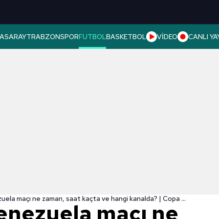
ASARAY
TRABZONSPOR
FUTBOL
BASKETBOL
VİDEO
CANLI YA
Ekvador - Venezuela maçı ne zaman, saat kaçta ve hangi kanalda? | Copa America
enezuela maçı ne