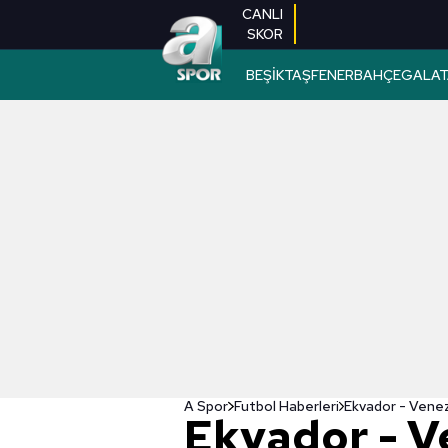
CANLI
SKOR
BEŞİKTAŞ
FENERBAHÇE
GALAT
A Spor
Futbol Haberleri
Ekvador - V