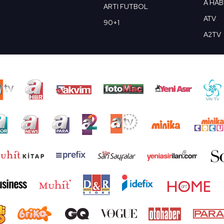
A HA
ARTI FUTBOL
ATV
90+1
A2TV