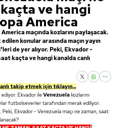
 kaçta ve hangi
Copa America
 America maçında kozlarını paylaşacak.
edilen konular arasında maçın yayın
'leri de yer alıyor. Peki, Ekvador -
aat kaçta ve hangi kanalda canlı
anlı takip etmek için tıklayın...
diyor. Ekvador ile
Venezuela
kozlarını
aylar futbolseverler tarafından merak ediliyor.
ıyor. Peki, Ekvador - Venezuela maçı ne zaman, saat
nlanacak?
I NE ZAMAN, SAAT KAÇTA VE HANGİ