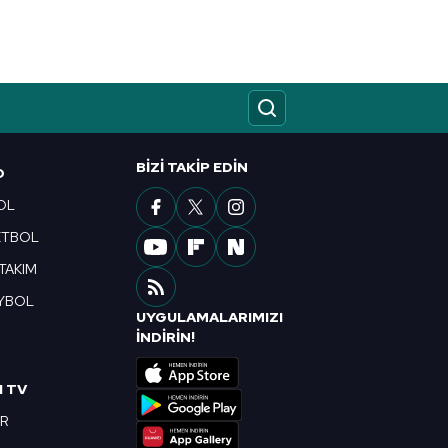
kin detaylı bilgi için Ayarlar
ak ve sitemizde ilgili
BIZI TAKIP EDIN
O
OL
ETBOL
 TAKIM
YBOL
UYGULAMALARIMIZI
R
İNDİRİN!
I TV
OR