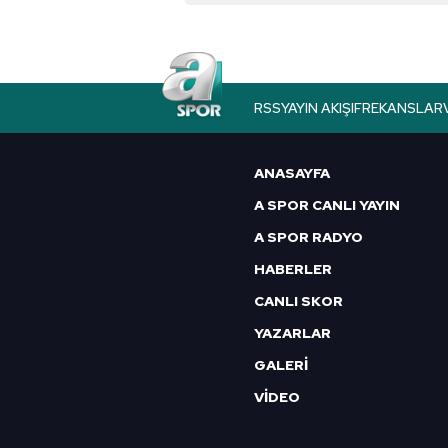
Çerezlere ilişkin tercihlerinizi 
butonuna tıklayabilir,
Çerez Bi
6698 sayılı Kişisel Verilerin 
RSS
YAYIN AKIŞI
FREKANSLAR
mevzuata uygun olarak kullanılan
ANASAYFA
A SPOR CANLI YAYIN
A SPOR RADYO
HABERLER
CANLI SKOR
YAZARLAR
GALERİ
VİDEO