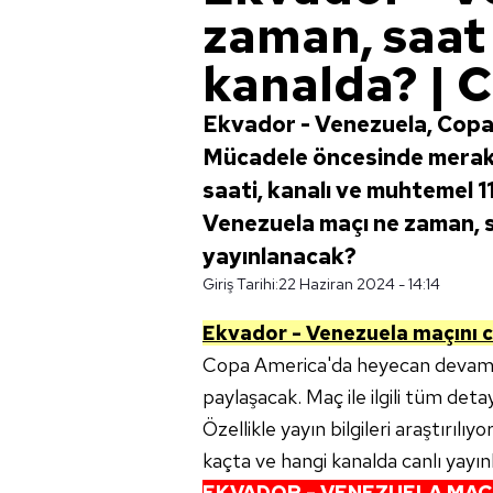
zaman, saat
kanalda? | 
Ekvador - Venezuela, Copa
Mücadele öncesinde merak 
saati, kanalı ve muhtemel 11
Venezuela maçı ne zaman, s
yayınlanacak?
Giriş Tarihi:
22 Haziran 2024 - 14:14
Ekvador - Venezuela
maçını c
Copa America'da heyecan devam e
paylaşacak. Maç ile ilgili tüm det
Özellikle yayın bilgileri araştırıl
kaçta ve hangi kanalda canlı yayı
EKVADOR - VENEZUELA
MAÇ