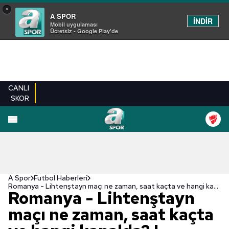
×
A SPOR
İNDİR
Mobil uygulaması
Ücretsiz - Google Play'de
CANLI
SKOR
A Spor
Futbol Haberleri
Romanya - Lihtenştayn maçı ne zaman, saat kaçta ve hangi kanalda? | Hazırlık maçı
Romanya - Lihtenştayn
maçı ne zaman, saat kaçta