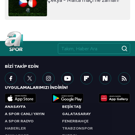
ilgili mevzuata uygun olarak kullanılan çerezlerle ilgili bilgi
almak için lütfen
tıklayınız
.
BIZI TAKIP EDIN
UYGULAMALARIMIZI İNDİRİN!
ANASAYFA
BEŞİKTAŞ
A SPOR CANLI YAYIN
GALATASARAY
A SPOR RADYO
FENERBAHÇE
HABERLER
TRABZONSPOR