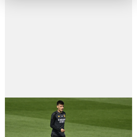
Her halükârda, kullanıcılar, bu çerezlere izin vermedikleri
takdirde, kullanıcılara hedefli reklamlar
gösterilmeyecektir."
Sizlere daha iyi bir hizmet sunabilmek için İnternet
Sitemizde kendimize ve üçüncü kişilere ait çerezler
kullanılmaktadır. Bu çerezler vasıtasıyla çeşitli kişisel
verileriniz işlenmekte olup gerekli olan çerezler bilgi
toplumu hizmetlerinin sunulması amacıyla
kullanılmaktadır. Diğer çerezler, sitemizin daha işlevsel
kılınması ve kişiselleştirilmesi ve sizlere yönelik
reklam/pazarlama faaliyetlerinin yapılması, amaçlarıyla
sınırlı olarak açık rızanız dahilinde kullanılacaktır.
Çerezlere ilişkin tercihlerinizi aşağıda yer alan panel
vasıtasıyla belirleyebilirsiniz. Çerezlere ilişkin detaylı bilgi
için Ayarlar butonuna tıklayabilir,
Çerez Bilgilendirme
Metnimizi
ziyaret edebilirsiniz.