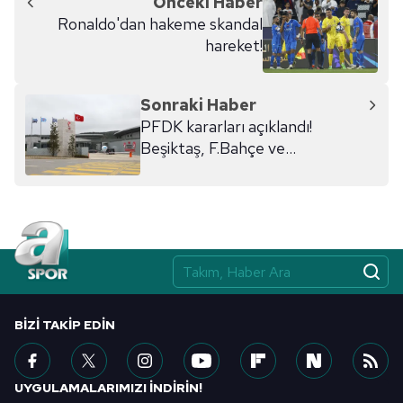
Önceki Haber
Ronaldo'dan hakeme skandal
hareket!
Sonraki Haber
PFDK kararları açıklandı!
Beşiktaş, F.Bahçe ve
Trabzonspor...
BIZI TAKIP EDIN
UYGULAMALARIMIZI İNDİRİN!