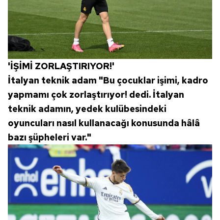
6698 sayılı Kişisel Verilerin Korunması Kanunu uyarınca
hazırlanmış Aydınlatma Metnimizi okumak ve sitemizde
ilgili mevzuata uygun olarak kullanılan çerezlerle ilgili bilgi
almak için lütfen
tıklayınız
.
'İŞİMİ ZORLAŞTIRIYOR!'
İtalyan teknik adam "Bu çocuklar işimi, kadro
yapmamı çok zorlaştırıyor! dedi. İtalyan
teknik adamın, yedek kulübesindeki
oyuncuları nasıl kullanacağı konusunda hâlâ
bazı şüpheleri var."