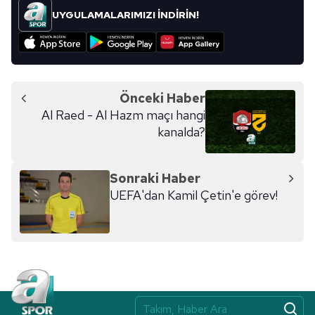
kullanılmaktadır. Bu çerezler vasıtasıyla çeşitli kişisel
UYGULAMALARIMIZI İNDİRİN!
verileriniz işlenmekte olup gerekli olan çerezler bilgi
toplumu hizmetlerinin sunulması amacıyla
kullanılmaktadır. Diğer çerezler, sitemizin daha işlevsel
kılınması ve kişiselleştirilmesi ve sizlere yönelik
reklam/pazarlama faaliyetlerinin yapılması, amaçlarıyla
Önceki Haber
sınırlı olarak açık rızanız dahilinde kullanılacaktır.
Al Raed - Al Hazm maçı hangi
kanalda?
Çerezlere ilişkin tercihlerinizi aşağıda yer alan panel
vasıtasıyla belirleyebilirsiniz. Çerezlere ilişkin detaylı bilgi
için Ayarlar butonuna tıklayabilir,
Çerez Bilgilendirme
Sonraki Haber
Metnimizi
ziyaret edebilirsiniz.
UEFA'dan Kamil Çetin'e görev!
6698 sayılı Kişisel Verilerin Korunması Kanunu uyarınca
hazırlanmış Aydınlatma Metnimizi okumak ve sitemizde
ilgili mevzuata uygun olarak kullanılan çerezlerle ilgili bilgi
almak için lütfen
tıklayınız
.