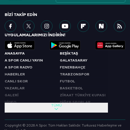
BIZI TAKIP EDIN
UYGULAMALARIMIZI İNDİRİN!
ANASAYFA
BEŞİKTAŞ
A SPOR CANLI YAYIN
GALATASARAY
A SPOR RADYO
FENERBAHÇE
HABERLER
TRABZONSPOR
CANLI SKOR
FUTBOL
YAZARLAR
BASKETBOL
GALERİ
ZİRAAT TÜRKİYE KUPASI
VİDEO
DİĞER SPORLAR
TÜMÜ
PROGRAMLAR
VIDEO
SABAH SPORU
FUTBOL
Copyright © 2026 A Spor. Tüm Hakları Saklıdır. Turkuvaz Haberleşme ve