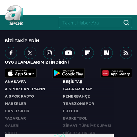
BIZI TAKIP EDIN
UYGULAMALARIMIZI İNDİRİN!
ANASAYFA
BEŞİKTAŞ
A SPOR CANLI YAYIN
GALATASARAY
A SPOR RADYO
FENERBAHÇE
HABERLER
TRABZONSPOR
CANLI SKOR
FUTBOL
YAZARLAR
BASKETBOL
GALERİ
ZİRAAT TÜRKİYE KUPASI
VİDEO
DİĞER SPORLAR
TÜMÜ