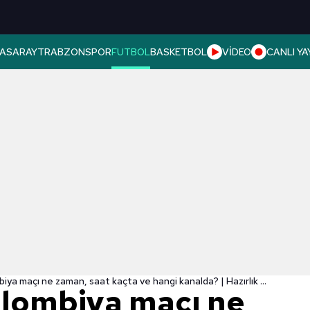
ASARAY
TRABZONSPOR
FUTBOL
BASKETBOL
VİDEO
CANLI YA
İspanya - Kolombiya maçı ne zaman, saat kaçta ve hangi kanalda? | Hazırlık maçı
olombiya maçı ne