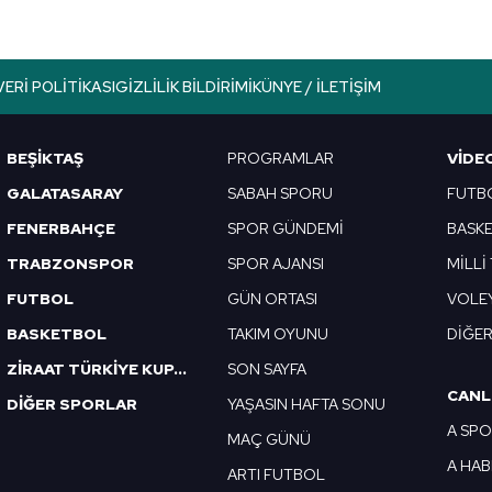
lgilendirme Metnimizi
ziyaret edebilirsiniz.
Korunması Kanunu uyarınca hazırlanmış Aydınlatma Metnimizi okum
VERI POLITIKASI
GIZLILIK BILDIRIMI
KÜNYE / İLETIŞIM
 çerezlerle ilgili bilgi almak için lütfen
tıklayınız
.
BEŞİKTAŞ
PROGRAMLAR
VIDE
GALATASARAY
SABAH SPORU
FUTB
FENERBAHÇE
SPOR GÜNDEMİ
BASK
TRABZONSPOR
SPOR AJANSI
MİLLİ
FUTBOL
GÜN ORTASI
VOLE
BASKETBOL
TAKIM OYUNU
DİĞE
ZİRAAT TÜRKİYE KUPASI
SON SAYFA
CANL
DİĞER SPORLAR
YAŞASIN HAFTA SONU
A SP
MAÇ GÜNÜ
A HA
ARTI FUTBOL