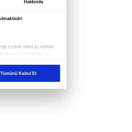
Hakkında
ılmaktadır.
ızda sizlere daha iyi reklam
duğunu ve sizlere en iyi
liyetlerimizi karşılamak
Tümünü Kabul Et
ar gösterilmeyecektir."
çerezler kullanılmaktadır. Bu
u hizmetlerinin sunulması
i ve sizlere yönelik
nılacaktır.
kin detaylı bilgi için Ayarlar