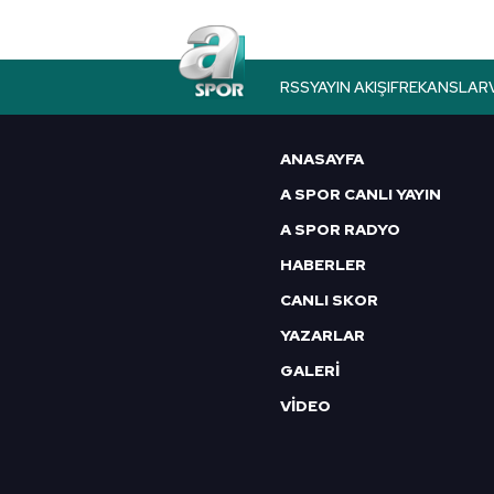
butonuna tıklayabilir,
Çerez Bi
6698 sayılı Kişisel Verilerin 
RSS
YAYIN AKIŞI
FREKANSLAR
mevzuata uygun olarak kullanılan
ANASAYFA
A SPOR CANLI YAYIN
A SPOR RADYO
HABERLER
CANLI SKOR
YAZARLAR
GALERİ
VİDEO