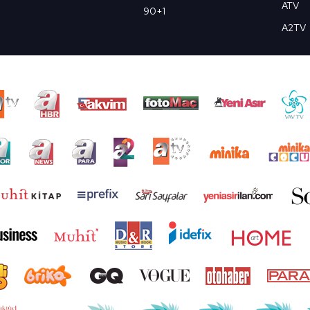
ATV
90+1
A2TV