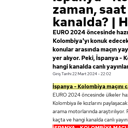
zaman, saat
kanalda? | H
EURO 2024 öncesinde hazır
Kolombiya'yı konuk edecek
konular arasında maçın yayı
yer alıyor. Peki, İspanya -
hangi kanalda canlı yayınl
Giriş Tarihi:
22 Mart 2024 - 22:02
İspanya - Kolombiya
maçını ca
EURO 2024 öncesinde ülkeler haz
Kolombiya ile kozlarını paylaşacak.
arama motorlarında araştırılıyor.
kaçta ve hangi kanalda canlı yayı
İSPANYA - KOLOMBİYA
MAÇI