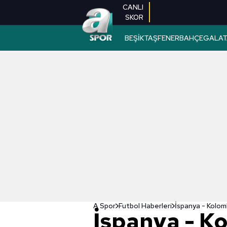
CANLI
SKOR
BEŞİKTAŞ
FENERBAHÇE
GALAT
A Spor
Futbol Haberleri
İspanya - K