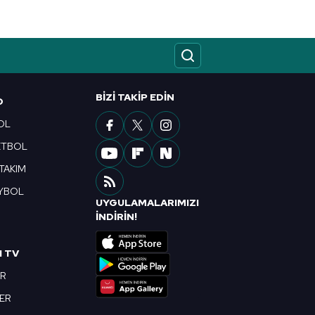
ak ve sitemizde ilgili
BIZI TAKIP EDIN
O
OL
ETBOL
 TAKIM
YBOL
UYGULAMALARIMIZI
R
İNDİRİN!
I TV
OR
BER