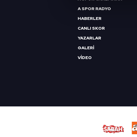
Sizlere daha iyi bir hizmet sun
A SPOR RADYO
çerezler vasıtasıyla çeşitli kiş
HABERLER
amacıyla kullanılmaktadır. Diğer
reklam/pazarlama faaliyetlerinin
CANLI SKOR
YAZARLAR
Çerezlere ilişkin tercihlerinizi 
GALERİ
butonuna tıklayabilir,
Çerez Bi
VİDEO
6698 sayılı Kişisel Verilerin 
mevzuata uygun olarak kullanılan