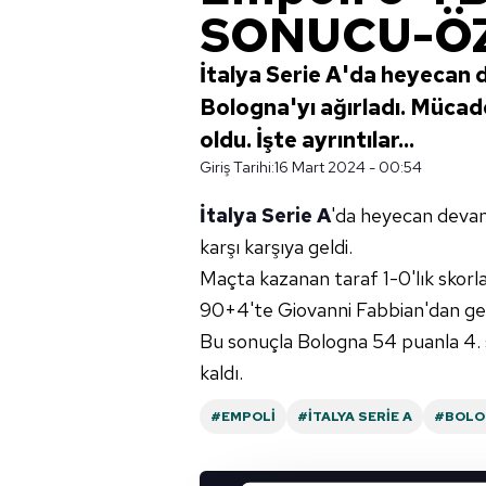
SONUCU-Ö
İtalya Serie A'da heyecan 
Bologna'yı ağırladı. Mücad
oldu. İşte ayrıntılar...
Giriş Tarihi:
16 Mart 2024 - 00:54
İtalya Serie A
'da heyecan devam
karşı karşıya geldi.
Maçta kazanan taraf 1-0'lık skorla
90+4'te Giovanni Fabbian'dan gel
Bu sonuçla Bologna 54 puanla 4. sı
kaldı.
#EMPOLI
#İTALYA SERIE A
#BOLO