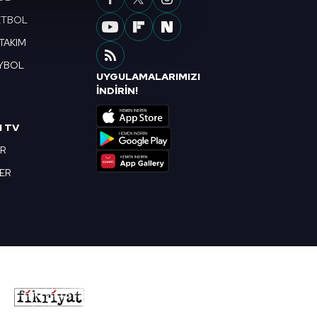
çerezler kullanılmaktadır. Bu
ETBOL
u hizmetlerinin sunulması
 TAKIM
i ve sizlere yönelik
nılacaktır.
YBOL
UYGULAMALARIMIZI
R
İNDİRİN!
kin detaylı bilgi için Ayarlar
I TV
ak ve sitemizde ilgili
OR
BER