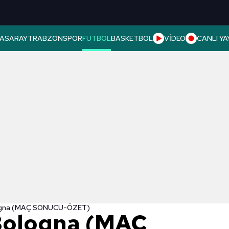
ASARAY
TRABZONSPOR
FUTBOL
BASKETBOL
VİDEO
CANLI YA
logna (MAÇ SONUCU-ÖZET)
Bologna (MAÇ