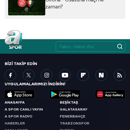
ilgili mevzuata uygun olarak kullanılan çerezlerle ilgili bilgi
zaman?
almak için lütfen
tıklayınız
.
BIZI TAKIP EDIN
UYGULAMALARIMIZI İNDİRİN!
ANASAYFA
BEŞİKTAŞ
A SPOR CANLI YAYIN
GALATASARAY
A SPOR RADYO
FENERBAHÇE
HABERLER
TRABZONSPOR