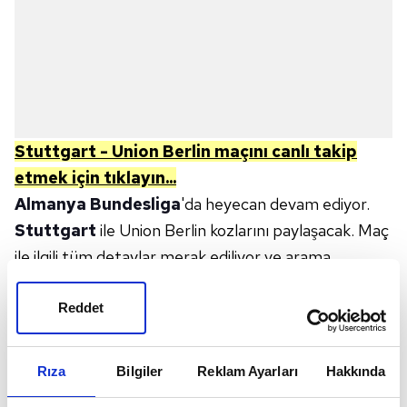
Stuttgart - Union Berlin
m
açını canlı takip
etmek için tıklayın...
Almanya Bundesliga
'da heyecan devam ediyor.
Stuttgart
ile Union Berlin kozlarını paylaşacak. Maç
ile ilgili tüm detaylar merak ediliyor ve arama
motorlarında araştırılıyor. Peki, Stuttgart - Union
Berlin maçı ne zaman, saat kaçta? Hangi kanalda
Reddet
canlı yayınlanacak?
STUTTGART - UNION BERLIN
MAÇI NE
Rıza
Bilgiler
Reklam Ayarları
Hakkında
ZAMAN, SAAT KAÇTA? HANGİ KANALDA CANLI