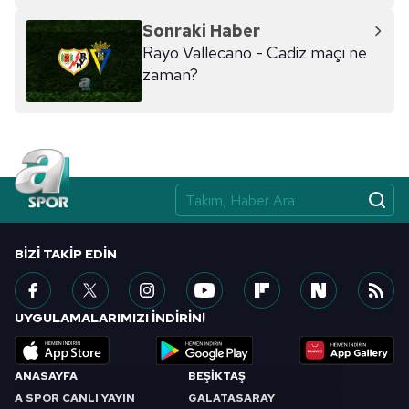
hazırlanmış Aydınlatma Metnimizi okumak ve sitemizde
Sonraki Haber
ilgili mevzuata uygun olarak kullanılan çerezlerle ilgili bilgi
Rayo Vallecano - Cadiz maçı ne
almak için lütfen
tıklayınız
.
zaman?
BIZI TAKIP EDIN
UYGULAMALARIMIZI İNDİRİN!
ANASAYFA
BEŞİKTAŞ
A SPOR CANLI YAYIN
GALATASARAY