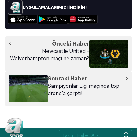
kullanılmaktadır. Bu çerezler vasıtasıyla çeşitli kişisel
UYGULAMALARIMIZI İNDİRİN!
verileriniz işlenmekte olup gerekli olan çerezler bilgi
toplumu hizmetlerinin sunulması amacıyla
kullanılmaktadır. Diğer çerezler, sitemizin daha işlevsel
kılınması ve kişiselleştirilmesi ve sizlere yönelik
reklam/pazarlama faaliyetlerinin yapılması, amaçlarıyla
Önceki Haber
sınırlı olarak açık rızanız dahilinde kullanılacaktır.
Newcastle United -
Wolverhampton maçı ne zaman?
Çerezlere ilişkin tercihlerinizi aşağıda yer alan panel
vasıtasıyla belirleyebilirsiniz. Çerezlere ilişkin detaylı bilgi
için Ayarlar butonuna tıklayabilir,
Çerez Bilgilendirme
Sonraki Haber
Metnimizi
ziyaret edebilirsiniz.
Şampiyonlar Ligi maçında top
drone'a çarptı!
6698 sayılı Kişisel Verilerin Korunması Kanunu uyarınca
hazırlanmış Aydınlatma Metnimizi okumak ve sitemizde
ilgili mevzuata uygun olarak kullanılan çerezlerle ilgili bilgi
almak için lütfen
tıklayınız
.