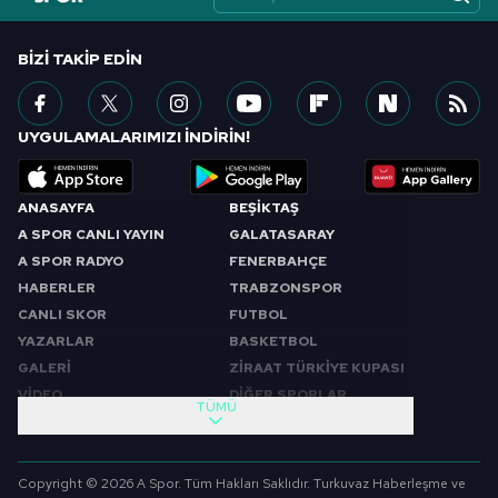
BIZI TAKIP EDIN
UYGULAMALARIMIZI İNDİRİN!
ANASAYFA
BEŞİKTAŞ
A SPOR CANLI YAYIN
GALATASARAY
A SPOR RADYO
FENERBAHÇE
HABERLER
TRABZONSPOR
CANLI SKOR
FUTBOL
YAZARLAR
BASKETBOL
GALERİ
ZİRAAT TÜRKİYE KUPASI
VİDEO
DİĞER SPORLAR
TÜMÜ
PROGRAMLAR
VIDEO
SABAH SPORU
FUTBOL
Copyright © 2026 A Spor. Tüm Hakları Saklıdır. Turkuvaz Haberleşme ve