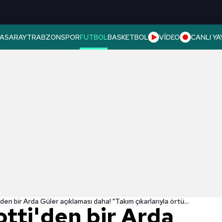
ASARAY
TRABZONSPOR
FUTBOL
BASKETBOL
VİDEO
CANLI YA
Carlo Ancelotti'den bir Arda Güler açıklaması daha! "Takım çıkarlarıyla örtüşmüyor"
tti'den bir Arda