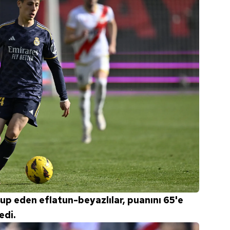
lup eden eflatun-beyazlılar, puanını 65'e
edi.