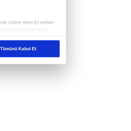
ızda sizlere daha iyi reklam
duğunu ve sizlere en iyi
liyetlerimizi karşılamak
Tümünü Kabul Et
ar gösterilmeyecektir."
çerezler kullanılmaktadır. Bu
u hizmetlerinin sunulması
i ve sizlere yönelik
nılacaktır.
kin detaylı bilgi için Ayarlar
ak ve sitemizde ilgili