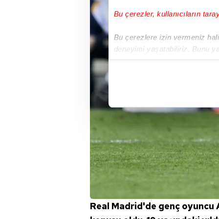
Bu çerezler, kullanıcıların tara
Bu çerezlere izin vermeniz halin
deneyimi yaşatabiliriz. Bunu y
içerikleri sunabilmek adına el
noktasında tek gelir kalemimiz 
Her halükârda, kullanıcılar, bu 
Sizlere daha iyi bir hizmet sun
çerezler vasıtasıyla çeşitli kiş
amacıyla kullanılmaktadır. Diğer
reklam/pazarlama faaliyetlerinin
Çerezlere ilişkin tercihlerinizi 
butonuna tıklayabilir,
Çerez Bi
Real Madrid'de genç oyuncu 
6698 sayılı Kişisel Verilerin 