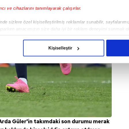
yıcı ve cihazlarını tanımlayarak çalışırlar.
de sizlere özel kişiselleştirilmiş reklamlar sunabilir, sayfalarım
aparken amacımızın size daha iyi bir reklam deneyimi sunmak ol
imizden gelen çabayı gösterdiğimizi ve bu noktada, reklamların ma
olduğunu sizlere hatırlatmak isteriz.
Kişiselleştir
çerezlere izin vermedikleri takdirde, kullanıcılara hedefli reklaml
abilmek için İnternet Sitemizde kendimize ve üçüncü kişilere ait 
isel verileriniz işlenmekte olup gerekli olan çerezler bilgi toplum
 çerezler, sitemizin daha işlevsel kılınması ve kişiselleştirilmes
 yapılması, amaçlarıyla sınırlı olarak açık rızanız dahilinde kulla
aşağıda yer alan panel vasıtasıyla belirleyebilirsiniz. Çerezlere iliş
lgilendirme Metnimizi
ziyaret edebilirsiniz.
Arda Güler'in takımdaki son durumu merak
Korunması Kanunu uyarınca hazırlanmış Aydınlatma Metnimizi okum