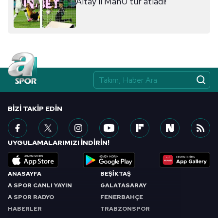
Altay'lı ManU tur atladı!
sınırlı olarak açık rızanız dahilinde kullanılacaktır.
Çerezlere ilişkin tercihlerinizi aşağıda yer alan panel
vasıtasıyla belirleyebilirsiniz. Çerezlere ilişkin detaylı bilgi
için Ayarlar butonuna tıklayabilir,
Çerez Bilgilendirme
Metnimizi
ziyaret edebilirsiniz.
6698 sayılı Kişisel Verilerin Korunması Kanunu uyarınca
hazırlanmış Aydınlatma Metnimizi okumak ve sitemizde
BIZI TAKIP EDIN
ilgili mevzuata uygun olarak kullanılan çerezlerle ilgili bilgi
almak için lütfen
tıklayınız
.
UYGULAMALARIMIZI İNDİRİN!
ANASAYFA
BEŞİKTAŞ
A SPOR CANLI YAYIN
GALATASARAY
A SPOR RADYO
FENERBAHÇE
HABERLER
TRABZONSPOR