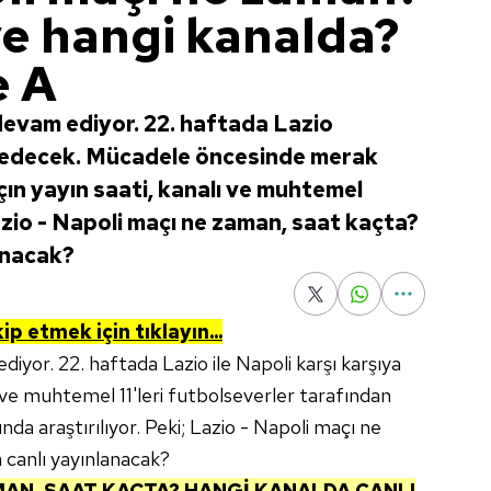
ve hangi kanalda?
e A
devam ediyor. 22. haftada Lazio
 edecek. Mücadele öncesinde merak
ın yayın saati, kanalı ve muhtemel
 Lazio - Napoli maçı ne zaman, saat kaçta?
anacak?
ip etmek için tıklayın...
iyor. 22. haftada Lazio ile Napoli karşı karşıya
 ve muhtemel 11'leri futbolseverler tarafından
da araştırılıyor. Peki; Lazio - Napoli maçı ne
 canlı yayınlanacak?
MAN, SAAT KAÇTA? HANGİ KANALDA CANLI