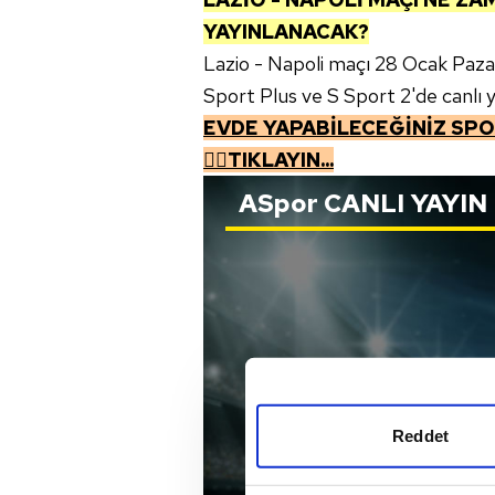
YAYINLANACAK?
Lazio - Napoli maçı 28 Ocak Paz
Sport Plus ve S Sport 2'de canlı 
EVDE YAPABİLECEĞİNİZ SPOR
👉🏼TIKLAYIN...
ASpor
CANLI YAYIN
Reddet