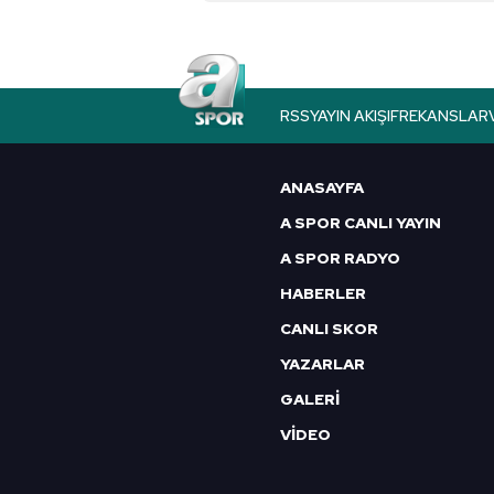
Çerezlere ilişkin tercihlerinizi 
butonuna tıklayabilir,
Çerez Bi
6698 sayılı Kişisel Verilerin 
RSS
YAYIN AKIŞI
FREKANSLAR
mevzuata uygun olarak kullanılan
ANASAYFA
A SPOR CANLI YAYIN
A SPOR RADYO
HABERLER
CANLI SKOR
YAZARLAR
GALERİ
VİDEO