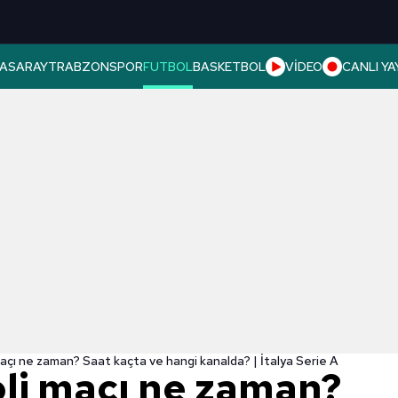
ASARAY
TRABZONSPOR
FUTBOL
BASKETBOL
VİDEO
CANLI YA
maçı ne zaman? Saat kaçta ve hangi kanalda? | İtalya Serie A
oli maçı ne zaman?