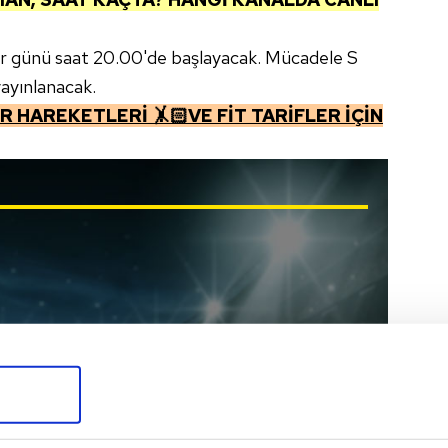
ar günü saat 20.00'de başlayacak. Mücadele S
yayınlanacak.
 HAREKETLERİ 🤸🏻VE FİT TARİFLER İÇİN