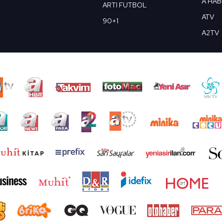
A HA
ARTI FUTBOL
ATV
90+1
A2TV