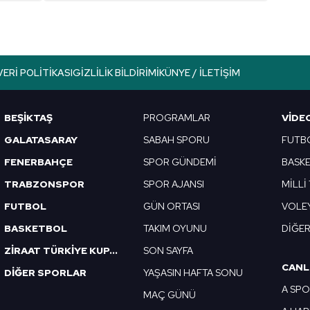
aşağıda yer alan panel vasıtasıyla belirleyebilirsiniz. Çerezlere iliş
lgilendirme Metnimizi
ziyaret edebilirsiniz.
Korunması Kanunu uyarınca hazırlanmış Aydınlatma Metnimizi okum
VERI POLITIKASI
GIZLILIK BILDIRIMI
KÜNYE / İLETIŞIM
 çerezlerle ilgili bilgi almak için lütfen
tıklayınız
.
BEŞİKTAŞ
PROGRAMLAR
VIDE
GALATASARAY
SABAH SPORU
FUTB
FENERBAHÇE
SPOR GÜNDEMİ
BASK
TRABZONSPOR
SPOR AJANSI
MİLLİ
FUTBOL
GÜN ORTASI
VOLE
BASKETBOL
TAKIM OYUNU
DİĞE
ZİRAAT TÜRKİYE KUPASI
SON SAYFA
CANL
DİĞER SPORLAR
YAŞASIN HAFTA SONU
A SP
MAÇ GÜNÜ