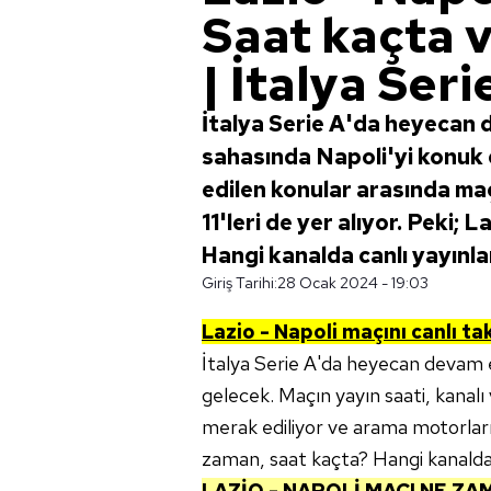
Saat kaçta 
| İtalya Seri
İtalya Serie A'da heyecan 
sahasında Napoli'yi konuk
edilen konular arasında maç
11'leri de yer alıyor. Peki;
Hangi kanalda canlı yayınl
Giriş Tarihi:
28 Ocak 2024 - 19:03
Lazio - Napoli
maçını canlı tak
İtalya Serie A'da heyecan devam ed
gelecek. Maçın yayın saati, kanalı
merak ediliyor ve arama motorların
zaman, saat kaçta? Hangi kanalda
LAZİO - NAPOLİ
MAÇI NE ZA