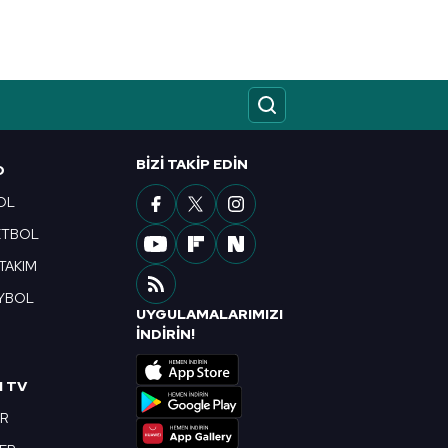
kin detaylı bilgi için Ayarlar
ak ve sitemizde ilgili
BIZI TAKIP EDIN
O
OL
ETBOL
 TAKIM
YBOL
UYGULAMALARIMIZI
R
İNDİRİN!
I TV
OR