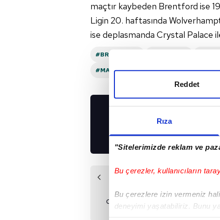
maçtır kaybeden Brentford ise 19
Ligin 20. haftasında Wolverhamp
ise deplasmanda Crystal Palace il
#BRENTFORD
#İNGILTERE
#WOL
#MARIO LEMINA
Reddet
UYGULAMALARIMIZ
Rıza
İNDİRİN!
"Sitelerimizde reklam ve paza
Bu çerezler, kullanıcıların tara
Önceki Haber
Chelsea son
Bu çerezlere izin vermeniz halin
dakikalarda kazandı!
deneyimi yaşatabiliriz. Bunu y
içerikleri sunabilmek adına el