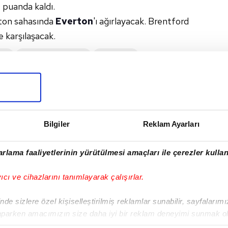
 puanda kaldı.
ton sahasında
Everton
'ı ağırlayacak. Brentford
e karşılaşacak.
VES
#WOLVERHAMPTON
#EVERTON
I
Bilgiler
Reklam Ayarları
rlama faaliyetlerinin yürütülmesi amaçları ile çerezler kullan
yıcı ve cihazlarını tanımlayarak çalışırlar.
Sonraki Haber
Salah'tan Gazze'ye
de sizlere özel kişiselleştirilmiş reklamlar sunabilir, sayfalarım
destek paylaşımı!
aparken amacımızın size daha iyi bir reklam deneyimi sunmak ol
imizden gelen çabayı gösterdiğimizi ve bu noktada, reklamların ma