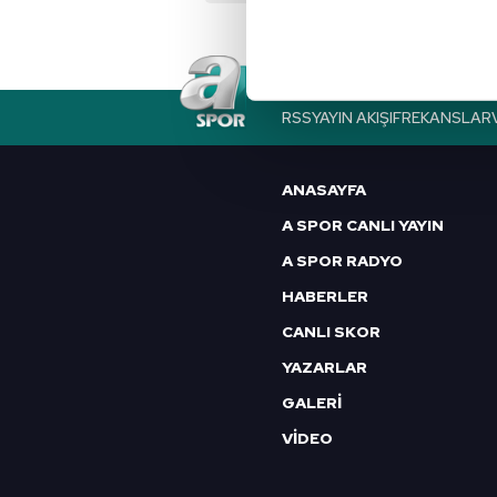
noktasında tek gelir kalemimiz 
Her halükârda, kullanıcılar, bu 
RSS
YAYIN AKIŞI
FREKANSLAR
Sizlere daha iyi bir hizmet sun
çerezler vasıtasıyla çeşitli kiş
amacıyla kullanılmaktadır. Diğer
ANASAYFA
reklam/pazarlama faaliyetlerinin
A SPOR CANLI YAYIN
A SPOR RADYO
Çerezlere ilişkin tercihlerinizi 
butonuna tıklayabilir,
Çerez Bi
HABERLER
CANLI SKOR
6698 sayılı Kişisel Verilerin 
YAZARLAR
mevzuata uygun olarak kullanılan
GALERİ
VİDEO