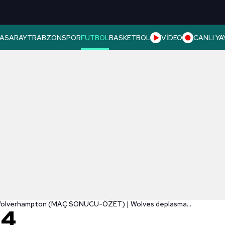
ASARAY
TRABZONSPOR
FUTBOL
BASKETBOL
VİDEO
CANLI YA
Brentford 1-4 Wolverhampton (MAÇ SONUCU-ÖZET) | Wolves deplasmanda farka koştu!
-4