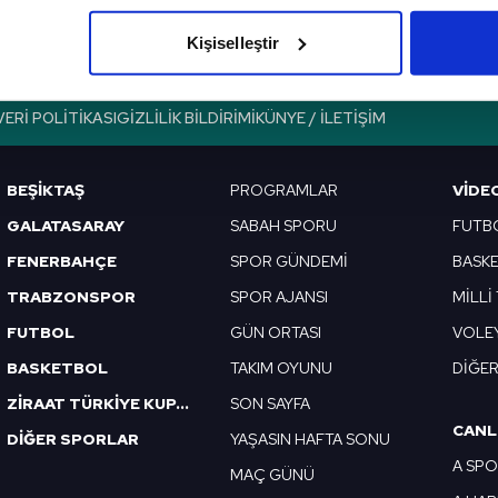
olduğunu sizlere hatırlatmak isteriz.
Kişiselleştir
çerezlere izin vermedikleri takdirde, kullanıcılara hedefli reklaml
VERI POLITIKASI
GIZLILIK BILDIRIMI
KÜNYE / İLETIŞIM
abilmek için İnternet Sitemizde kendimize ve üçüncü kişilere ait 
isel verileriniz işlenmekte olup gerekli olan çerezler bilgi toplum
 çerezler, sitemizin daha işlevsel kılınması ve kişiselleştirilmes
BEŞİKTAŞ
PROGRAMLAR
VIDE
 yapılması, amaçlarıyla sınırlı olarak açık rızanız dahilinde kulla
GALATASARAY
SABAH SPORU
FUTB
FENERBAHÇE
SPOR GÜNDEMİ
BASK
aşağıda yer alan panel vasıtasıyla belirleyebilirsiniz. Çerezlere iliş
lgilendirme Metnimizi
ziyaret edebilirsiniz.
TRABZONSPOR
SPOR AJANSI
MİLLİ
FUTBOL
GÜN ORTASI
VOLE
Korunması Kanunu uyarınca hazırlanmış Aydınlatma Metnimizi okum
BASKETBOL
TAKIM OYUNU
DİĞE
 çerezlerle ilgili bilgi almak için lütfen
tıklayınız
.
ZİRAAT TÜRKİYE KUPASI
SON SAYFA
CANL
DİĞER SPORLAR
YAŞASIN HAFTA SONU
A SP
MAÇ GÜNÜ