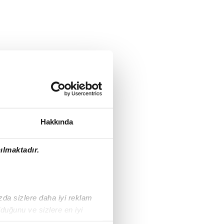
Hakkında
ılmaktadır.
ızda sizlere daha iyi reklam
duğunu ve sizlere en iyi
liyetlerimizi karşılamak