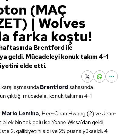
pton (MAÇ
T) | Wolves
 farka koştu!
. haftasında Brentford ile
ya geldi. Mücadeleyi konuk takım 4-1
yetini elde etti.
a karşılaşmasında
Brentford
sahasında
golün çıktığı mücadele, konuk takımın 4-1
i
Mario Lemina
, Hee-Chan Hwang (2) ve Jean-
ibi ekibin tek golü ise Yoane Wissa'dan geldi.
e 2. galibiyetini aldı ve 25 puana yükseldi. 4