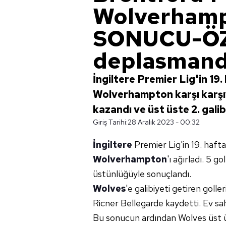
Wolverham
SONUCU-ÖZE
deplasmanda
İngiltere Premier Lig'in 19
Wolverhampton karşı karşı
kazandı ve üst üste 2. galibi
Giriş Tarihi:
28 Aralık 2023 - 00:32
İngiltere
Premier Lig'in 19. haft
Wolverhampton
'ı ağırladı. 5 
üstünlüğüyle sonuçlandı.
Wolves
'e galibiyeti getiren goller
Ricner Bellegarde kaydetti. Ev sah
Bu sonucun ardından Wolves üst üst