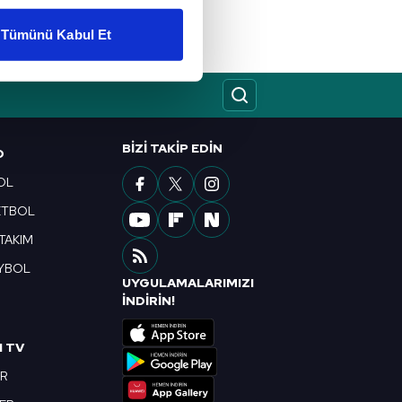
Tümünü Kabul Et
ar gösterilmeyecektir."
çerezler kullanılmaktadır. Bu
u hizmetlerinin sunulması
i ve sizlere yönelik
BIZI TAKIP EDIN
O
nılacaktır.
OL
ETBOL
kin detaylı bilgi için Ayarlar
 TAKIM
YBOL
ak ve sitemizde ilgili
UYGULAMALARIMIZI
R
İNDİRİN!
I TV
OR