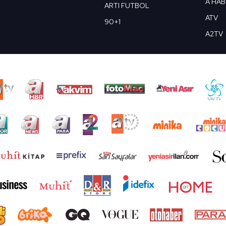
A HA
ARTI FUTBOL
ATV
90+1
A2TV