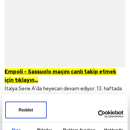
Empoli - Sassuolo
maçını canlı takip etmek
için tıklayın...
İtalya Serie A'da heyecan devam ediyor. 13. haftada
Empoli
ile
Sassuolo
karşı karşıya gelecek. Maçın
yayın saati, kanalı ve muhtemel 11'leri futbolseverler
Reddet
tarafından merak ediliyor ve arama motorlarında
araştırılıyor. Peki; Empoli - Sassuolo maçı ne zaman,