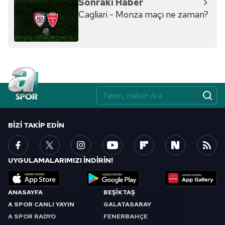
Sonraki Haber
ilgili mevzuata uygun olarak kullanılan çerezlerle ilgili bilgi
Cagliari - Monza maçı ne zaman?
almak için lütfen
tıklayınız
.
BIZI TAKIP EDIN
UYGULAMALARIMIZI İNDİRİN!
ANASAYFA
BEŞİKTAŞ
A SPOR CANLI YAYIN
GALATASARAY
A SPOR RADYO
FENERBAHÇE