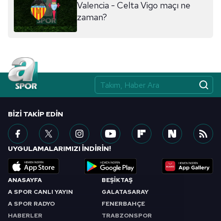
Valencia - Celta Vigo maçı ne
ilgili mevzuata uygun olarak kullanılan çerezlerle ilgili bilgi
zaman?
almak için lütfen
tıklayınız
.
BIZI TAKIP EDIN
UYGULAMALARIMIZI İNDİRİN!
ANASAYFA
BEŞİKTAŞ
A SPOR CANLI YAYIN
GALATASARAY
A SPOR RADYO
FENERBAHÇE
HABERLER
TRABZONSPOR