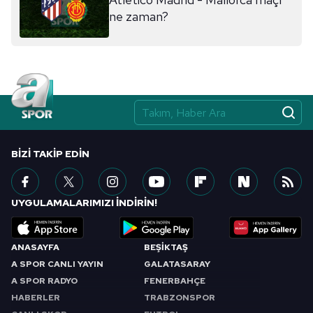
ilgili mevzuata uygun olarak kullanılan çerezlerle ilgili bilgi
ne zaman?
almak için lütfen
tıklayınız
.
BIZI TAKIP EDIN
UYGULAMALARIMIZI İNDİRİN!
ANASAYFA
BEŞİKTAŞ
A SPOR CANLI YAYIN
GALATASARAY
A SPOR RADYO
FENERBAHÇE
HABERLER
TRABZONSPOR