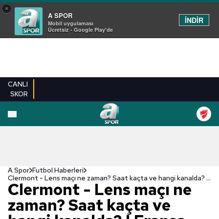
×
A SPOR
İNDİR
Mobil uygulaması
Ücretsiz - Google Play'de
CANLI
SKOR
A Spor
Futbol Haberleri
Clermont - Lens maçı ne zaman? Saat kaçta ve hangi kanalda? | Fransa Ligue 1
Clermont - Lens maçı ne
zaman? Saat kaçta ve