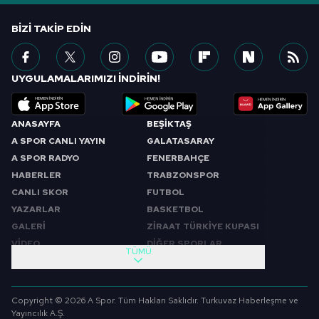
BIZI TAKIP EDIN
UYGULAMALARIMIZI İNDİRİN!
ANASAYFA
BEŞİKTAŞ
A SPOR CANLI YAYIN
GALATASARAY
A SPOR RADYO
FENERBAHÇE
HABERLER
TRABZONSPOR
CANLI SKOR
FUTBOL
YAZARLAR
BASKETBOL
GALERİ
ZİRAAT TÜRKİYE KUPASI
VİDEO
DİĞER SPORLAR
TÜMÜ
PROGRAMLAR
VIDEO
SABAH SPORU
FUTBOL
Copyright © 2026 A Spor. Tüm Hakları Saklıdır. Turkuvaz Haberleşme ve
SPOR GÜNDEMİ
BASKETBOL
Yayıncılık A.Ş.