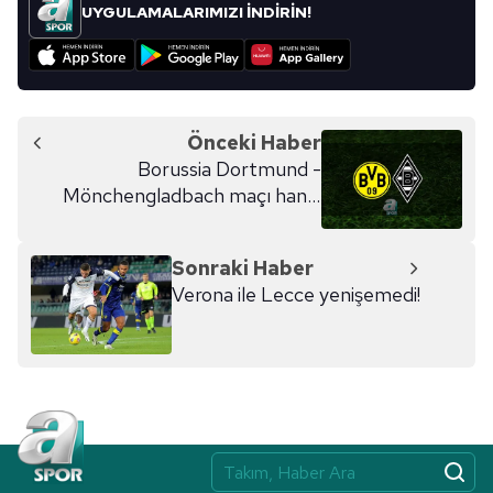
kullanılmaktadır. Bu çerezler vasıtasıyla çeşitli kişisel
UYGULAMALARIMIZI İNDİRİN!
verileriniz işlenmekte olup gerekli olan çerezler bilgi
toplumu hizmetlerinin sunulması amacıyla
kullanılmaktadır. Diğer çerezler, sitemizin daha işlevsel
kılınması ve kişiselleştirilmesi ve sizlere yönelik
reklam/pazarlama faaliyetlerinin yapılması, amaçlarıyla
Önceki Haber
sınırlı olarak açık rızanız dahilinde kullanılacaktır.
Borussia Dortmund -
Mönchengladbach maçı hangi
Çerezlere ilişkin tercihlerinizi aşağıda yer alan panel
kanalda?
vasıtasıyla belirleyebilirsiniz. Çerezlere ilişkin detaylı bilgi
Sonraki Haber
için Ayarlar butonuna tıklayabilir,
Çerez Bilgilendirme
Verona ile Lecce yenişemedi!
Metnimizi
ziyaret edebilirsiniz.
6698 sayılı Kişisel Verilerin Korunması Kanunu uyarınca
hazırlanmış Aydınlatma Metnimizi okumak ve sitemizde
ilgili mevzuata uygun olarak kullanılan çerezlerle ilgili bilgi
almak için lütfen
tıklayınız
.