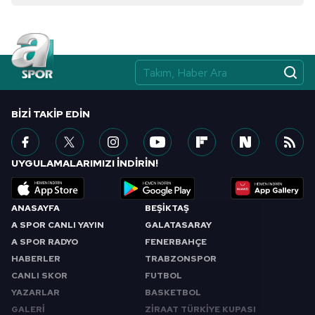
almak için lütfen
tıklayınız
.
BIZI TAKIP EDIN
UYGULAMALARIMIZI İNDİRİN!
ANASAYFA
BEŞİKTAŞ
A SPOR CANLI YAYIN
GALATASARAY
A SPOR RADYO
FENERBAHÇE
HABERLER
TRABZONSPOR
CANLI SKOR
FUTBOL
YAZARLAR
BASKETBOL
GALERİ
ZİRAAT TÜRKİYE KUPASI