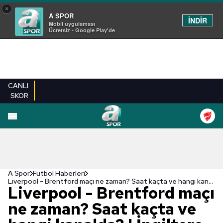
×
A SPOR
İNDİR
Mobil uygulaması
Ücretsiz - Google Play'de
CANLI
SKOR
A Spor
Futbol Haberleri
Liverpool - Brentford maçı ne zaman? Saat kaçta ve hangi kanalda? | İngiltere Premier Lig
Liverpool - Brentford maçı
ne zaman? Saat kaçta ve