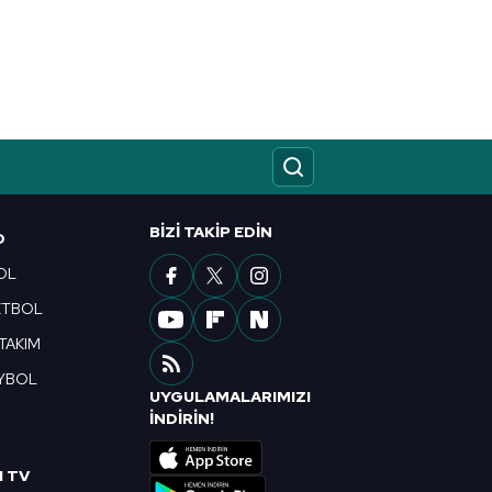
kin detaylı bilgi için Ayarlar
ak ve sitemizde ilgili
BIZI TAKIP EDIN
O
OL
ETBOL
 TAKIM
YBOL
UYGULAMALARIMIZI
R
İNDİRİN!
I TV