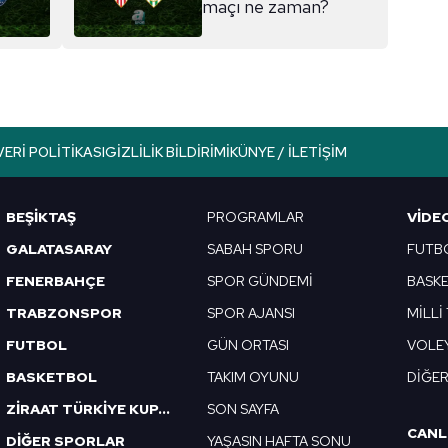
maçı ne zaman?
aşağıda yer alan panel vasıtasıyla belirleyebilirsiniz. Çerezlere iliş
lgilendirme Metnimizi
ziyaret edebilirsiniz.
Korunması Kanunu uyarınca hazırlanmış Aydınlatma Metnimizi okum
 çerezlerle ilgili bilgi almak için lütfen
tıklayınız
.
VERI POLITIKASI
GIZLILIK BILDIRIMI
KÜNYE / İLETIŞIM
BEŞİKTAŞ
PROGRAMLAR
VIDE
GALATASARAY
SABAH SPORU
FUTB
FENERBAHÇE
SPOR GÜNDEMİ
BASK
TRABZONSPOR
SPOR AJANSI
MİLLİ
FUTBOL
GÜN ORTASI
VOLE
BASKETBOL
TAKIM OYUNU
DİĞE
ZİRAAT TÜRKİYE KUPASI
SON SAYFA
CANL
DİĞER SPORLAR
YAŞASIN HAFTA SONU