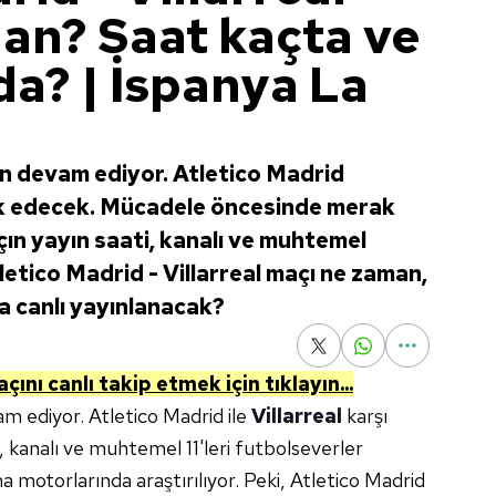
an? Saat kaçta ve
da? | İspanya La
n devam ediyor. Atletico Madrid
nuk edecek. Mücadele öncesinde merak
ın yayın saati, kanalı ve muhtemel
Atletico Madrid - Villarreal maçı ne zaman,
a canlı yayınlanacak?
çını canlı takip etmek için tıklayın...
m ediyor. Atletico Madrid ile
Villarreal
karşı
, kanalı ve muhtemel 11'leri futbolseverler
 motorlarında araştırılıyor. Peki, Atletico Madrid