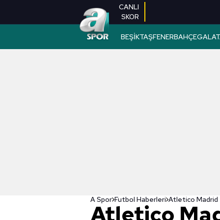
CANLI
SKOR
BEŞİKTAŞ
FENERBAHÇE
GALAT
A Spor
Futbol Haberleri
Atletico Mad