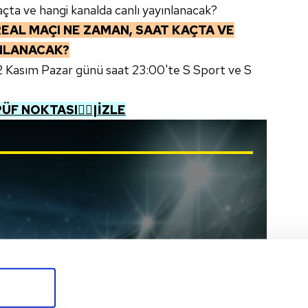
açta ve hangi kanalda canlı yayınlanacak?
REAL
MAÇI NE ZAMAN, SAAT KAÇTA VE
INLANACAK?
 12 Kasım Pazar günü saat 23:00'te S Sport ve S
ÜF NOKTASI👌🏼|İZLE