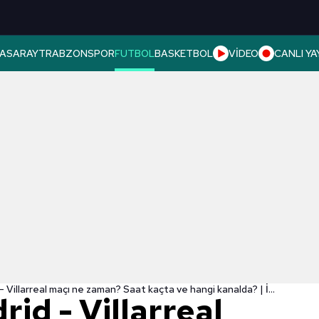
ASARAY
TRABZONSPOR
FUTBOL
BASKETBOL
VİDEO
CANLI YA
Atletico Madrid - Villarreal maçı ne zaman? Saat kaçta ve hangi kanalda? | İspanya La Liga
rid - Villarreal