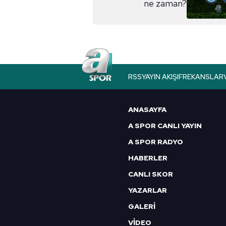
ne zaman?
Çerezlere ilişkin tercihlerinizi 
butonuna tıklayabilir,
Çerez Bi
6698 sayılı Kişisel Verilerin 
mevzuata uygun olarak kullanılan
RSS
YAYIN AKIŞI
FREKANSLAR
ANASAYFA
A SPOR CANLI YAYIN
A SPOR RADYO
HABERLER
CANLI SKOR
YAZARLAR
GALERİ
VİDEO