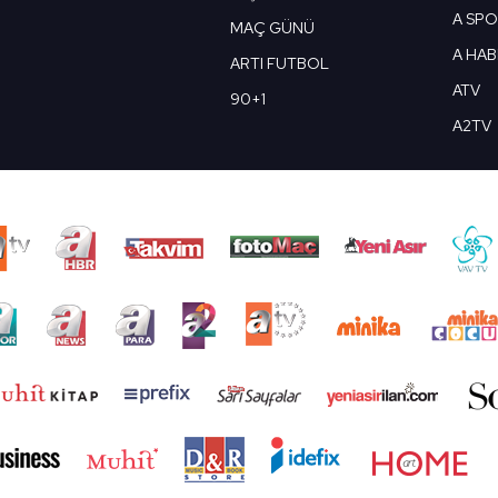
A SP
MAÇ GÜNÜ
A HA
ARTI FUTBOL
ATV
90+1
A2TV