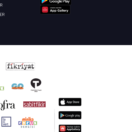
OR
BER