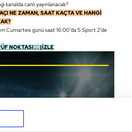
i kanalda canlı yayınlanacak?
AÇI NE ZAMAN, SAAT KAÇTA VE HANGİ
CAK?
kim Cumartesi günü saat 16:00'da S Sport 2'de
ÜF NOKTASI👌🏼|İZLE