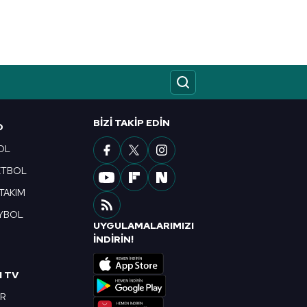
kin detaylı bilgi için Ayarlar
ak ve sitemizde ilgili
BIZI TAKIP EDIN
O
OL
ETBOL
 TAKIM
YBOL
UYGULAMALARIMIZI
R
İNDİRİN!
I TV
OR