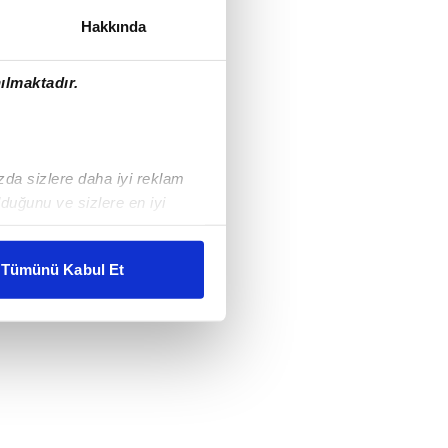
Hakkında
ılmaktadır.
ızda sizlere daha iyi reklam
duğunu ve sizlere en iyi
liyetlerimizi karşılamak
Tümünü Kabul Et
ar gösterilmeyecektir."
çerezler kullanılmaktadır. Bu
u hizmetlerinin sunulması
i ve sizlere yönelik
nılacaktır.