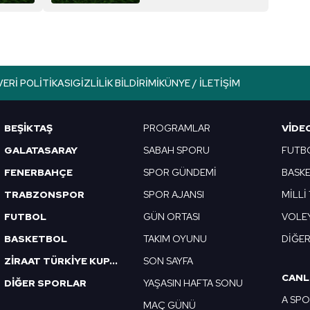
aşağıda yer alan panel vasıtasıyla belirleyebilirsiniz. Çerezlere iliş
lgilendirme Metnimizi
ziyaret edebilirsiniz.
Korunması Kanunu uyarınca hazırlanmış Aydınlatma Metnimizi okum
 çerezlerle ilgili bilgi almak için lütfen
tıklayınız
.
VERI POLITIKASI
GIZLILIK BILDIRIMI
KÜNYE / İLETIŞIM
BEŞİKTAŞ
PROGRAMLAR
VIDE
GALATASARAY
SABAH SPORU
FUTB
FENERBAHÇE
SPOR GÜNDEMİ
BASK
TRABZONSPOR
SPOR AJANSI
MİLLİ
FUTBOL
GÜN ORTASI
VOLE
BASKETBOL
TAKIM OYUNU
DİĞE
ZİRAAT TÜRKİYE KUPASI
SON SAYFA
CANL
DİĞER SPORLAR
YAŞASIN HAFTA SONU
A SP
MAÇ GÜNÜ