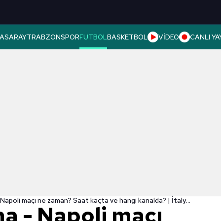
ASARAY
TRABZONSPOR
FUTBOL
BASKETBOL
VİDEO
CANLI YA
Hellas Verona - Napoli maçı ne zaman? Saat kaçta ve hangi kanalda? | İtalya Serie A
a - Napoli maçı