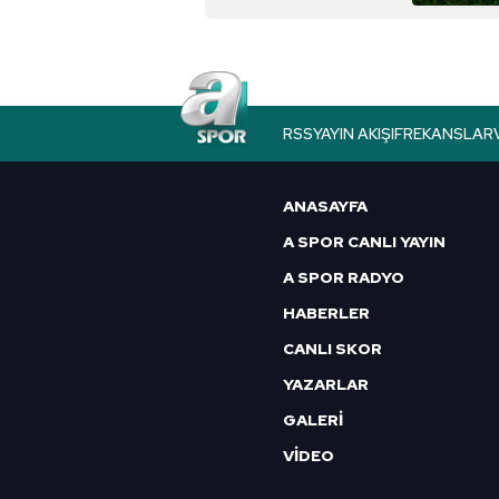
Çerezlere ilişkin tercihlerinizi 
butonuna tıklayabilir,
Çerez Bi
6698 sayılı Kişisel Verilerin 
mevzuata uygun olarak kullanılan
RSS
YAYIN AKIŞI
FREKANSLAR
ANASAYFA
A SPOR CANLI YAYIN
A SPOR RADYO
HABERLER
CANLI SKOR
YAZARLAR
GALERİ
VİDEO