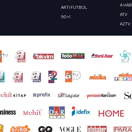
A HA
ARTI FUTBOL
ATV
90+1
A2TV