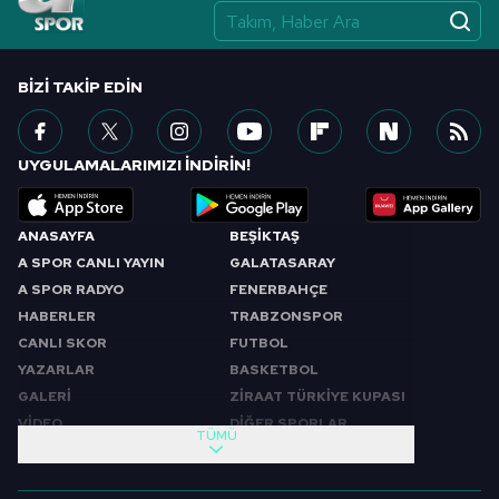
vasıtasıyla belirleyebilirsiniz. Çerezlere ilişkin detaylı bilgi
için Ayarlar butonuna tıklayabilir,
Çerez Bilgilendirme
Metnimizi
ziyaret edebilirsiniz.
BIZI TAKIP EDIN
6698 sayılı Kişisel Verilerin Korunması Kanunu uyarınca
hazırlanmış Aydınlatma Metnimizi okumak ve sitemizde
UYGULAMALARIMIZI İNDİRİN!
ilgili mevzuata uygun olarak kullanılan çerezlerle ilgili bilgi
almak için lütfen
tıklayınız
.
ANASAYFA
BEŞİKTAŞ
A SPOR CANLI YAYIN
GALATASARAY
A SPOR RADYO
FENERBAHÇE
HABERLER
TRABZONSPOR
CANLI SKOR
FUTBOL
YAZARLAR
BASKETBOL
GALERİ
ZİRAAT TÜRKİYE KUPASI
VİDEO
DİĞER SPORLAR
TÜMÜ
PROGRAMLAR
VIDEO