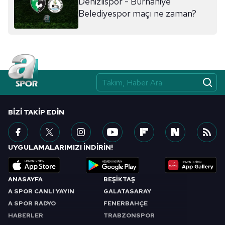
Denizlispor - Burhaniye
sınırlı olarak açık rızanız dahilinde kullanılacaktır.
Belediyespor maçı ne zaman?
Çerezlere ilişkin tercihlerinizi aşağıda yer alan panel
vasıtasıyla belirleyebilirsiniz. Çerezlere ilişkin detaylı bilgi
için Ayarlar butonuna tıklayabilir,
Çerez Bilgilendirme
Metnimizi
ziyaret edebilirsiniz.
6698 sayılı Kişisel Verilerin Korunması Kanunu uyarınca
hazırlanmış Aydınlatma Metnimizi okumak ve sitemizde
BIZI TAKIP EDIN
ilgili mevzuata uygun olarak kullanılan çerezlerle ilgili bilgi
almak için lütfen
tıklayınız
.
UYGULAMALARIMIZI İNDİRİN!
ANASAYFA
BEŞİKTAŞ
A SPOR CANLI YAYIN
GALATASARAY
A SPOR RADYO
FENERBAHÇE
HABERLER
TRABZONSPOR