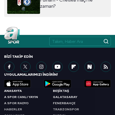
ilgili mevzuata uygun olarak kullanılan çerezlerle ilgili bilgi
zaman?
almak için lütfen
tıklayınız
.
BIZI TAKIP EDIN
UYGULAMALARIMIZI İNDİRİN!
ANASAYFA
BEŞİKTAŞ
A SPOR CANLI YAYIN
GALATASARAY
A SPOR RADYO
FENERBAHÇE
HABERLER
TRABZONSPOR