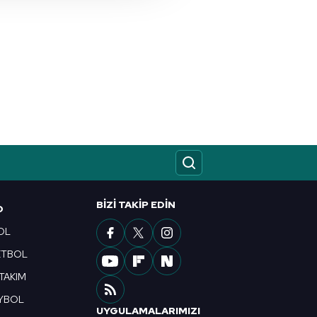
i ve sizlere yönelik
nılacaktır.
kin detaylı bilgi için Ayarlar
ak ve sitemizde ilgili
BIZI TAKIP EDIN
O
OL
ETBOL
 TAKIM
YBOL
UYGULAMALARIMIZI