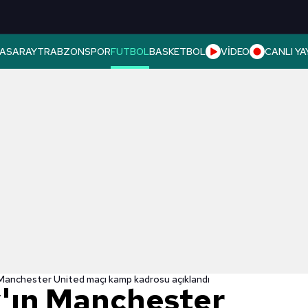
ASARAY
TRABZONSPOR
FUTBOL
BASKETBOL
VİDEO
CANLI YA
Manchester United maçı kamp kadrosu açıklandı
'ın Manchester