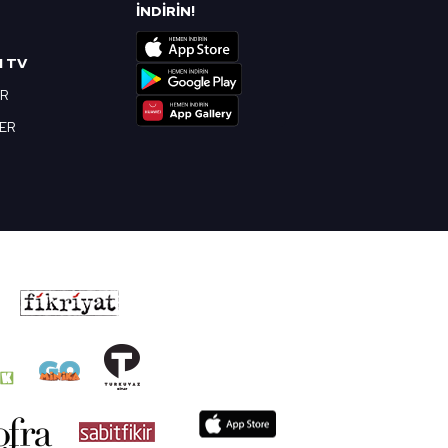
R
İNDİRİN!
I TV
OR
BER