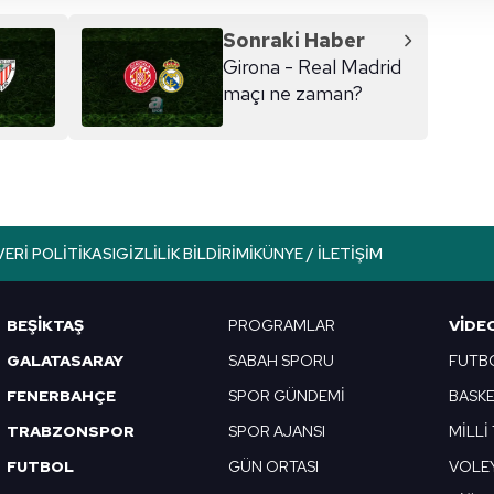
 çerezler, sitemizin daha işlevsel kılınması ve kişiselleştirilmes
 yapılması, amaçlarıyla sınırlı olarak açık rızanız dahilinde kulla
Sonraki Haber
Girona - Real Madrid
aşağıda yer alan panel vasıtasıyla belirleyebilirsiniz. Çerezlere iliş
maçı ne zaman?
lgilendirme Metnimizi
ziyaret edebilirsiniz.
Korunması Kanunu uyarınca hazırlanmış Aydınlatma Metnimizi okum
 çerezlerle ilgili bilgi almak için lütfen
tıklayınız
.
VERI POLITIKASI
GIZLILIK BILDIRIMI
KÜNYE / İLETIŞIM
BEŞİKTAŞ
PROGRAMLAR
VIDE
GALATASARAY
SABAH SPORU
FUTB
FENERBAHÇE
SPOR GÜNDEMİ
BASK
TRABZONSPOR
SPOR AJANSI
MİLLİ
FUTBOL
GÜN ORTASI
VOLE