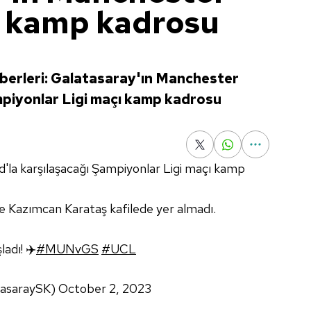
ı kamp kadrosu
berleri: Galatasaray'ın Manchester
mpiyonlar Ligi maçı kamp kadrosu
'la karşılaşacağı Şampiyonlar Ligi maçı kamp
ve Kazımcan Karataş kafilede yer almadı.
ladı! ✈️
#MUNvGS
#UCL
tasaraySK)
October 2, 2023