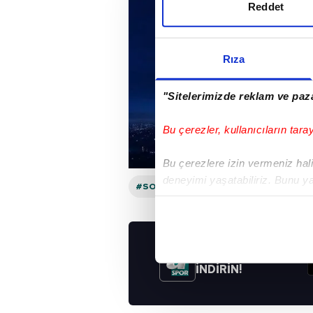
Reddet
Rıza
"Sitelerimizde reklam ve paza
Bu çerezler, kullanıcıların tara
Bu çerezlere izin vermeniz halin
deneyimi yaşatabiliriz. Bunu y
#SON DAKIKA
#HABERLER
#SON 
içerikleri sunabilmek adına el
noktasında tek gelir kalemimiz 
Her halükârda, kullanıcılar, bu 
UYGULAMALARIMIZ
İNDİRİN!
Sizlere daha iyi bir hizmet sun
çerezler vasıtasıyla çeşitli kiş