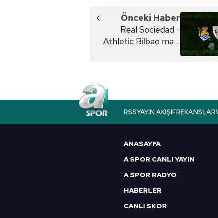
amacıyla kullanılmaktadır. Diğer
reklam/pazarlama faaliyetlerinin
Önceki Haber
Real Sociedad -
Çerezlere ilişkin tercihlerinizi 
Athletic Bilbao maçı
butonuna tıklayabilir,
Çerez Bi
saat kaçta?
6698 sayılı Kişisel Verilerin 
mevzuata uygun olarak kullanılan
RSS
YAYIN AKIŞI
FREKANSLAR
ANASAYFA
A SPOR CANLI YAYIN
A SPOR RADYO
HABERLER
CANLI SKOR