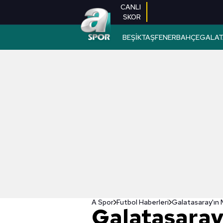
CANLI
SKOR
BEŞİKTAŞ
FENERBAHÇE
GALAT
A Spor
Futbol Haberleri
Galatasaray'ın 
Galatasaray