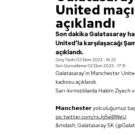
United maç
açıklandı
Son dakika Galatasaray ha
United'la karşılaşacağı Şa
açıklandı.
Giriş Tarihi:
02 Ekim 2023 - 16:23
Son Güncelleme:
02 Ekim 2023 - 17:31
Galatasaray'ın Manchester United
kadrosu açıklandı.
Sarı-kırmızılılarda Hakim Ziyech 
𝗠𝗮𝗻𝗰𝗵𝗲𝘀𝘁𝗲𝗿 yolculuğumuz baş
pic.twitter.com/rxJg5eBWeU
&mdash; Galatasaray SK (@Gala