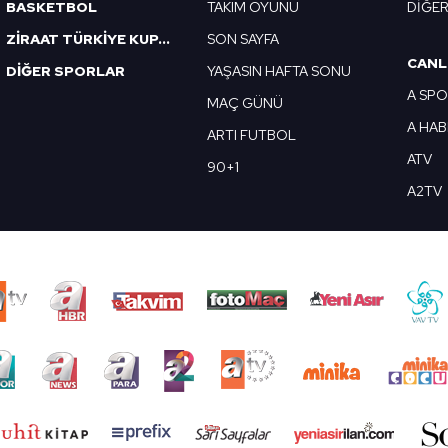
BASKETBOL
TAKIM OYUNU
DİĞE
ZİRAAT TÜRKİYE KUPASI
SON SAYFA
CANL
DİĞER SPORLAR
YAŞASIN HAFTA SONU
A SP
MAÇ GÜNÜ
A HA
ARTI FUTBOL
ATV
90+1
A2TV