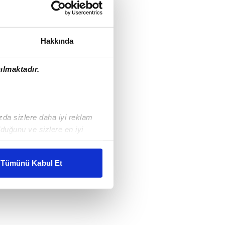
Hakkında
ılmaktadır.
ızda sizlere daha iyi reklam
duğunu ve sizlere en iyi
liyetlerimizi karşılamak
Tümünü Kabul Et
ar gösterilmeyecektir."
çerezler kullanılmaktadır. Bu
u hizmetlerinin sunulması