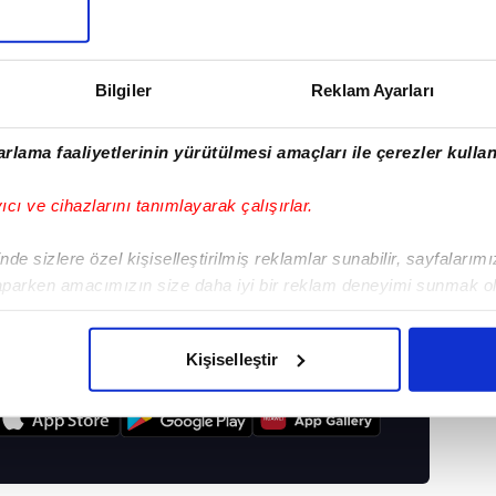
Bilgiler
Reklam Ayarları
rlama faaliyetlerinin yürütülmesi amaçları ile çerezler kullan
yıcı ve cihazlarını tanımlayarak çalışırlar.
de sizlere özel kişiselleştirilmiş reklamlar sunabilir, sayfalarım
aparken amacımızın size daha iyi bir reklam deneyimi sunmak ol
DAKIKA HABERLERI
imizden gelen çabayı gösterdiğimizi ve bu noktada, reklamların ma
olduğunu sizlere hatırlatmak isteriz.
Kişiselleştir
çerezlere izin vermedikleri takdirde, kullanıcılara hedefli reklaml
I
abilmek için İnternet Sitemizde kendimize ve üçüncü kişilere ait 
isel verileriniz işlenmekte olup gerekli olan çerezler bilgi toplum