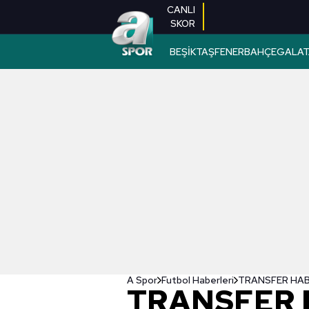
CANLI
SKOR
BEŞİKTAŞ
FENERBAHÇE
GALAT
A Spor
Futbol Haberleri
TRANSFER HABER
TRANSFER H