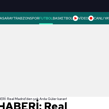
ASARAY
TRABZONSPOR
FUTBOL
BASKETBOL
VİDEO
CANLI YA
İ: Real Madrid'den şok Arda Güler kararı!
ABERİ: Real