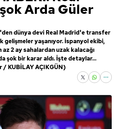
şok Arda Güler
den dünya devi Real Madrid'e transfer
cak gelişmeler yaşanıyor. İspanyol ekibi,
n az 2 ay sahalardan uzak kalacağı
da şok bir karar aldı. İşte detaylar...
ler / KUBİLAY AÇIKGÜN)