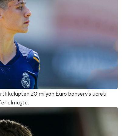
vertli kulüpten 20 milyon Euro bonservis ücreti
sfer olmuştu.