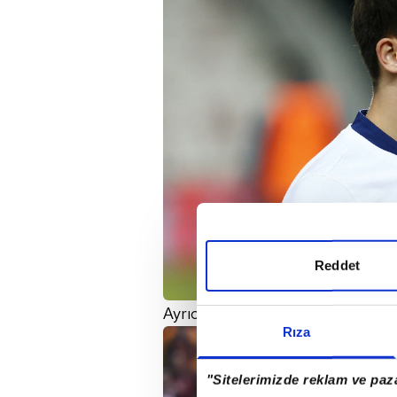
Reddet
Ayrıca yapılan sözleşmeye 10 mil
Rıza
"Sitelerimizde reklam ve paza