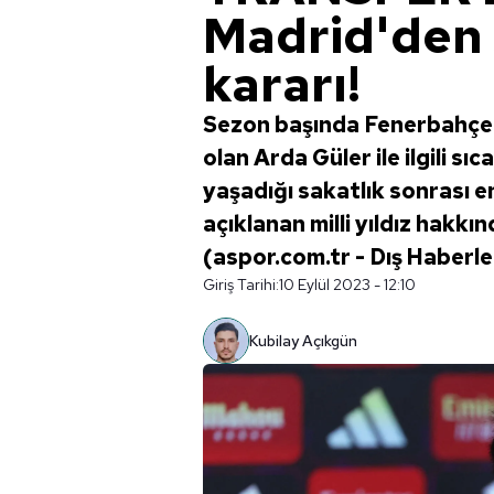
Madrid'den 
kararı!
Sezon başında Fenerbahçe'
olan Arda Güler ile ilgili sı
yaşadığı sakatlık sonrası e
açıklanan milli yıldız hakkın
(aspor.com.tr - Dış Haber
Giriş Tarihi:
10 Eylül 2023 - 12:10
Kubilay Açıkgün