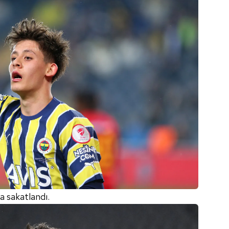
 çerezlerle ilgili bilgi almak için lütfen
tıklayınız
.
a sakatlandı.