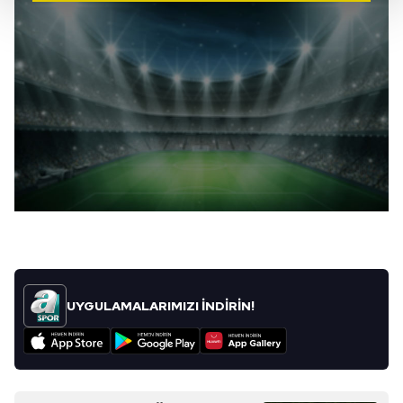
Her halükârda, kullanıcılar, bu çerezlere izin vermedikleri
takdirde, kullanıcılara hedefli reklamlar
gösterilmeyecektir."
Sizlere daha iyi bir hizmet sunabilmek için İnternet
Sitemizde kendimize ve üçüncü kişilere ait çerezler
kullanılmaktadır. Bu çerezler vasıtasıyla çeşitli kişisel
verileriniz işlenmekte olup gerekli olan çerezler bilgi
toplumu hizmetlerinin sunulması amacıyla
kullanılmaktadır. Diğer çerezler, sitemizin daha işlevsel
kılınması ve kişiselleştirilmesi ve sizlere yönelik
reklam/pazarlama faaliyetlerinin yapılması, amaçlarıyla
sınırlı olarak açık rızanız dahilinde kullanılacaktır.
UYGULAMALARIMIZI İNDİRİN!
Çerezlere ilişkin tercihlerinizi aşağıda yer alan panel
vasıtasıyla belirleyebilirsiniz. Çerezlere ilişkin detaylı bilgi
için Ayarlar butonuna tıklayabilir,
Çerez Bilgilendirme
Metnimizi
ziyaret edebilirsiniz.