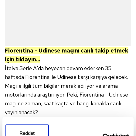
Fiorentina - Udinese
maçını canlı takip etmek
için tıklayın...
İtalya Serie A'da heyecan devam ederken 35.
haftada Fiorentina ile Udinese karşı karşıya gelecek.
Maç ile ilgili tüm bilgiler merak ediliyor ve arama
motorlarında araştırılıyor. Peki, Fiorentina - Udinese
maçı ne zaman, saat kaçta ve hangi kanalda canlı
yayınlanacak?
FIORENTINA - UDINESE
MAÇI NE ZAMAN,
SAAT KAÇTA VE HANGİ KANALDA CANLI
Reddet