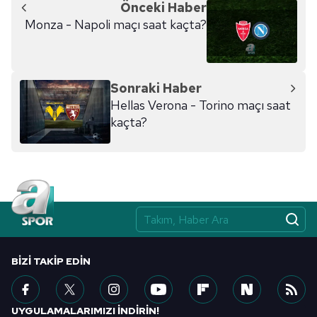
Önceki Haber
Monza - Napoli maçı saat kaçta?
6698 sayılı Kişisel Verilerin Korunması Kanunu uyarınca
hazırlanmış Aydınlatma Metnimizi okumak ve sitemizde
ilgili mevzuata uygun olarak kullanılan çerezlerle ilgili bilgi
almak için lütfen
tıklayınız
.
Sonraki Haber
Hellas Verona - Torino maçı saat
kaçta?
BIZI TAKIP EDIN
UYGULAMALARIMIZI İNDİRİN!