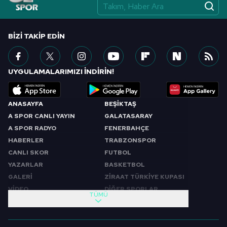
vasıtasıyla belirleyebilirsiniz. Çerezlere ilişkin detaylı bilgi
için Ayarlar butonuna tıklayabilir,
Çerez Bilgilendirme
Metnimizi
ziyaret edebilirsiniz.
BIZI TAKIP EDIN
6698 sayılı Kişisel Verilerin Korunması Kanunu uyarınca
hazırlanmış Aydınlatma Metnimizi okumak ve sitemizde
UYGULAMALARIMIZI İNDİRİN!
ilgili mevzuata uygun olarak kullanılan çerezlerle ilgili bilgi
almak için lütfen
tıklayınız
.
ANASAYFA
BEŞİKTAŞ
A SPOR CANLI YAYIN
GALATASARAY
A SPOR RADYO
FENERBAHÇE
HABERLER
TRABZONSPOR
CANLI SKOR
FUTBOL
YAZARLAR
BASKETBOL
GALERİ
ZİRAAT TÜRKİYE KUPASI
VİDEO
DİĞER SPORLAR
TÜMÜ
PROGRAMLAR
VIDEO
SABAH SPORU
FUTBOL