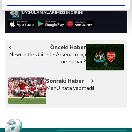
elimizden gelen çabayı gösterdiğimizi ve bu noktada,
reklamların maliyetlerimizi karşılamak noktasında tek gelir
UYGULAMALARIMIZI İNDİRİN!
kalemimiz olduğunu sizlere hatırlatmak isteriz.
Her halükârda, kullanıcılar, bu çerezlere izin vermedikleri
takdirde, kullanıcılara hedefli reklamlar
gösterilmeyecektir."
Önceki Haber
Newcastle United - Arsenal maçı
Sizlere daha iyi bir hizmet sunabilmek için İnternet
ne zaman?
Sitemizde kendimize ve üçüncü kişilere ait çerezler
kullanılmaktadır. Bu çerezler vasıtasıyla çeşitli kişisel
verileriniz işlenmekte olup gerekli olan çerezler bilgi
Sonraki Haber
toplumu hizmetlerinin sunulması amacıyla
ManU hata yapmadı!
kullanılmaktadır. Diğer çerezler, sitemizin daha işlevsel
kılınması ve kişiselleştirilmesi ve sizlere yönelik
reklam/pazarlama faaliyetlerinin yapılması, amaçlarıyla
sınırlı olarak açık rızanız dahilinde kullanılacaktır.
Çerezlere ilişkin tercihlerinizi aşağıda yer alan panel