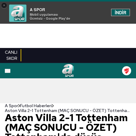
×
A SPOR
İNDİR
Mobil uygulaması
Ücretsiz - Google Play'de
CANLI
SKOR
A Spor
Futbol Haberleri
Aston Villa 2-1 Tottenham (MAÇ SONUCU - ÖZET) Tottenham'da düşüş sürüyor!
Aston Villa 2-1 Tottenham
(MAÇ SONUCU - ÖZET)