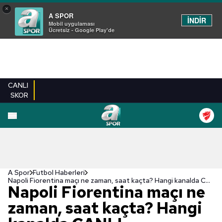
×
A SPOR
İNDİR
Mobil uygulaması
Ücretsiz - Google Play'de
CANLI
SKOR
A Spor
Futbol Haberleri
Napoli Fiorentina maçı ne zaman, saat kaçta? Hangi kanalda CANLI yayınlanacak? | İtalya Serie A Napoli-Fiorentina CANLI İZLE
Napoli Fiorentina maçı ne
zaman, saat kaçta? Hangi