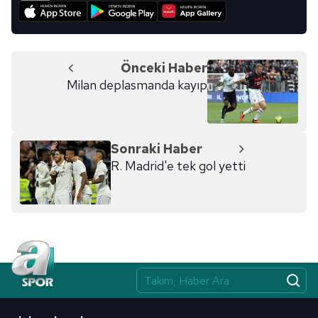
verileriniz işlenmekte olup gerekli olan çerezler bilgi
toplumu hizmetlerinin sunulması amacıyla
kullanılmaktadır. Diğer çerezler, sitemizin daha işlevsel
kılınması ve kişiselleştirilmesi ve sizlere yönelik
Önceki Haber
reklam/pazarlama faaliyetlerinin yapılması, amaçlarıyla
Milan deplasmanda kayıp
sınırlı olarak açık rızanız dahilinde kullanılacaktır.
Çerezlere ilişkin tercihlerinizi aşağıda yer alan panel
vasıtasıyla belirleyebilirsiniz. Çerezlere ilişkin detaylı bilgi
Sonraki Haber
için Ayarlar butonuna tıklayabilir,
Çerez Bilgilendirme
R. Madrid'e tek gol yetti
Metnimizi
ziyaret edebilirsiniz.
6698 sayılı Kişisel Verilerin Korunması Kanunu uyarınca
hazırlanmış Aydınlatma Metnimizi okumak ve sitemizde
ilgili mevzuata uygun olarak kullanılan çerezlerle ilgili bilgi
almak için lütfen
tıklayınız
.