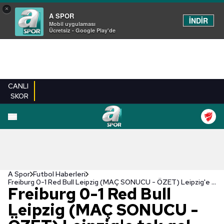
×
A SPOR
İNDİR
Mobil uygulaması
Ücretsiz - Google Play'de
CANLI
SKOR
A Spor
Futbol Haberleri
Freiburg 0-1 Red Bull Leipzig (MAÇ SONUCU - ÖZET) Leipzig'e tek gol yetti
Freiburg 0-1 Red Bull
Leipzig (MAÇ SONUCU -