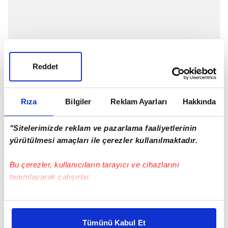
Reddet
Rıza
Bilgiler
Reklam Ayarları
Hakkında
"Sitelerimizde reklam ve pazarlama faaliyetlerinin
yürütülmesi amaçları ile çerezler kullanılmaktadır.
Bu çerezler, kullanıcıların tarayıcı ve cihazlarını
tanımlayarak çalışırlar.
Bu çerezlere izin vermeniz halinde sizlere özel
kişiselleştirilmiş reklamlar sunabilir, sayfalarımızda sizlere
Tümünü Kabul Et
daha iyi reklam deneyimi yaşatabiliriz. Bunu yaparken