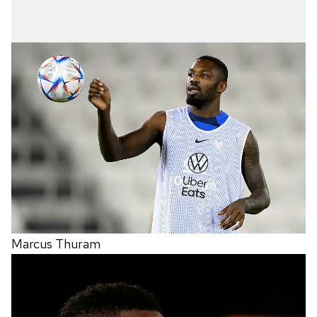
sınırlı olarak açık rızanız dahilinde kullanılacaktır.
Çerezlere ilişkin tercihlerinizi aşağıda yer alan panel
vasıtasıyla belirleyebilirsiniz. Çerezlere ilişkin detaylı bilgi
için Ayarlar butonuna tıklayabilir,
Çerez Bilgilendirme
Metnimizi
ziyaret edebilirsiniz.
6698 sayılı Kişisel Verilerin Korunması Kanunu uyarınca
hazırlanmış Aydınlatma Metnimizi okumak ve sitemizde
ilgili mevzuata uygun olarak kullanılan çerezlerle ilgili bilgi
almak için lütfen
tıklayınız
.
Marcus Thuram