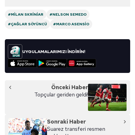
#MILAN SKRINIAR
#NELSON SEMEDO
#ÇAĞLAR SÖYÜNCÜ
#MARCO ASENSIO
UYGULAMALARIMIZI İNDİRİN!
Önceki Haber
Topçular geriden geldi!
Sonraki Haber
Suarez transferi resmen