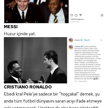
MESSI
Huzur içinde yat.
CRISTIANO RONALDO
Ebedi kral Pele'ye sadece bir "hoşçakal" demek, şu
anda tüm futbol dünyasını saran acıyı ifade etmeye
asla yetmeyecek. Uzaktan da olsa bana gösterdiği