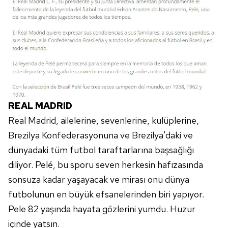
verileriniz işlenmekte olup gerekli olan çerezler bilgi
toplumu hizmetlerinin sunulması amacıyla
kullanılmaktadır. Diğer çerezler, sitemizin daha işlevsel
kılınması ve kişiselleştirilmesi ve sizlere yönelik
reklam/pazarlama faaliyetlerinin yapılması, amaçlarıyla
sınırlı olarak açık rızanız dahilinde kullanılacaktır.
Çerezlere ilişkin tercihlerinizi aşağıda yer alan panel
REAL MADRID
vasıtasıyla belirleyebilirsiniz. Çerezlere ilişkin detaylı bilgi
Real Madrid, ailelerine, sevenlerine, kulüplerine,
için Ayarlar butonuna tıklayabilir,
Çerez Bilgilendirme
Metnimizi
ziyaret edebilirsiniz.
Brezilya Konfederasyonuna ve Brezilya'daki ve
dünyadaki tüm futbol taraftarlarına başsağlığı
6698 sayılı Kişisel Verilerin Korunması Kanunu uyarınca
diliyor. Pelé, bu sporu seven herkesin hafızasında
hazırlanmış Aydınlatma Metnimizi okumak ve sitemizde
sonsuza kadar yaşayacak ve mirası onu dünya
ilgili mevzuata uygun olarak kullanılan çerezlerle ilgili bilgi
futbolunun en büyük efsanelerinden biri yapıyor.
almak için lütfen
tıklayınız
.
Pele 82 yaşında hayata gözlerini yumdu. Huzur
içinde yatsın.