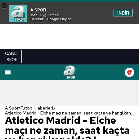
×
A SPOR
İNDİR
Mobil uygulaması
Ücretsiz - Google Play'de
CANLI
SKOR
A Spor
Futbol Haberleri
Atletico Madrid - Elche maçı ne zaman, saat kaçta ve hangi kanalda? | İspanya La Liga
Atletico Madrid - Elche
maçı ne zaman, saat kaçta