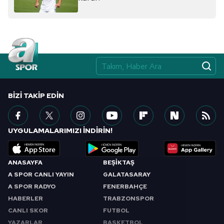
almak için lütfen
tıklayınız
.
BIZI TAKIP EDIN
UYGULAMALARIMIZI İNDİRİN!
ANASAYFA
BEŞİKTAŞ
A SPOR CANLI YAYIN
GALATASARAY
A SPOR RADYO
FENERBAHÇE
HABERLER
TRABZONSPOR
CANLI SKOR
FUTBOL
YAZARLAR
BASKETBOL