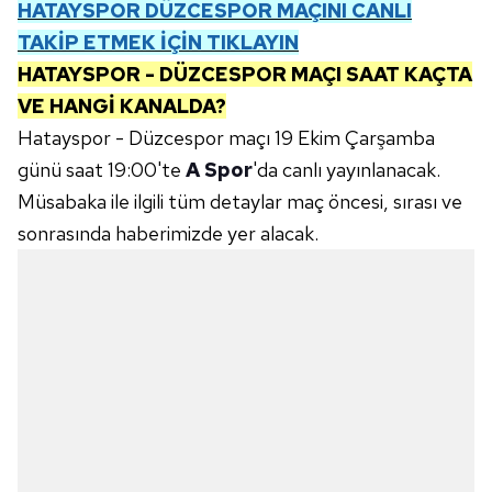
HATAYSPOR DÜZCESPOR
MAÇINI CANLI
TAKİP ETMEK İÇİN TIKLAYIN
HATAYSPOR - DÜZCESPOR
MAÇI SAAT KAÇTA
VE HANGİ KANALDA?
Hatayspor - Düzcespor maçı 19 Ekim Çarşamba
günü saat 19:00'te
A Spor
'da canlı yayınlanacak.
Müsabaka ile ilgili tüm detaylar maç öncesi, sırası ve
sonrasında haberimizde yer alacak.