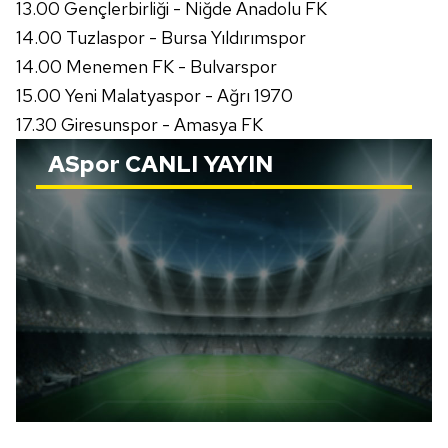
13.00 Gençlerbirliği - Niğde Anadolu FK
14.00 Tuzlaspor - Bursa Yıldırımspor
Çerezlere ilişkin tercihlerinizi aşağıda yer alan panel
vasıtasıyla belirleyebilirsiniz. Çerezlere ilişkin detaylı bilgi
14.00 Menemen FK - Bulvarspor
için Ayarlar butonuna tıklayabilir,
Çerez Bilgilendirme
15.00 Yeni Malatyaspor - Ağrı 1970
Metnimizi
ziyaret edebilirsiniz.
17.30 Giresunspor - Amasya FK
6698 sayılı Kişisel Verilerin Korunması Kanunu uyarınca
ASpor
CANLI YAYIN
hazırlanmış Aydınlatma Metnimizi okumak ve sitemizde
ilgili mevzuata uygun olarak kullanılan çerezlerle ilgili bilgi
almak için lütfen
tıklayınız
.