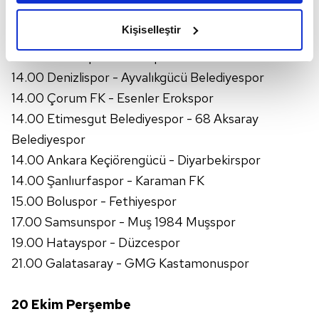
amacımızın size daha iyi bir reklam deneyimi sunmak
Belediyespor
olduğunu ve sizlere en iyi içerikleri sunabilmek adına
Kişiselleştir
14.00 Göztepe - Karaköprü Belediyespor
elimizden gelen çabayı gösterdiğimizi ve bu noktada,
14.00 Adanaspor - Orduspor 1967
reklamların maliyetlerimizi karşılamak noktasında tek gelir
kalemimiz olduğunu sizlere hatırlatmak isteriz.
14.00 Denizlispor - Ayvalıkgücü Belediyespor
14.00 Çorum FK - Esenler Erokspor
Her halükârda, kullanıcılar, bu çerezlere izin vermedikleri
14.00 Etimesgut Belediyespor - 68 Aksaray
takdirde, kullanıcılara hedefli reklamlar
Belediyespor
gösterilmeyecektir."
14.00 Ankara Keçiörengücü - Diyarbekirspor
Sizlere daha iyi bir hizmet sunabilmek için İnternet
14.00 Şanlıurfaspor - Karaman FK
Sitemizde kendimize ve üçüncü kişilere ait çerezler
15.00 Boluspor - Fethiyespor
kullanılmaktadır. Bu çerezler vasıtasıyla çeşitli kişisel
17.00 Samsunspor - Muş 1984 Muşspor
verileriniz işlenmekte olup gerekli olan çerezler bilgi
19.00 Hatayspor - Düzcespor
toplumu hizmetlerinin sunulması amacıyla
kullanılmaktadır. Diğer çerezler, sitemizin daha işlevsel
21.00 Galatasaray - GMG Kastamonuspor
kılınması ve kişiselleştirilmesi ve sizlere yönelik
reklam/pazarlama faaliyetlerinin yapılması, amaçlarıyla
20 Ekim Perşembe
sınırlı olarak açık rızanız dahilinde kullanılacaktır.