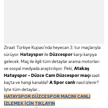
Ziraat Türkiye Kupası'nda heyecan 3. tur maçlarıyla
sürüyor.
Hatayspor
ile
Düzcespor
karşı karşıya
gelecek. Maç ile ilgili tüm detaylar arama motorları
ve sosyal medyada araştırılıyor. Peki,
Atakaş
Hatayspor - Düzce Cam Düzcespor maçı
saat
kaçta ve hangi kanalda?
A Spor canlı
nasıl izlenir?
İşte tüm detaylar...
HATAYSPOR DÜZCESPOR
MAÇINI CANLI
İZLEMEK İÇİN TIKLAYIN