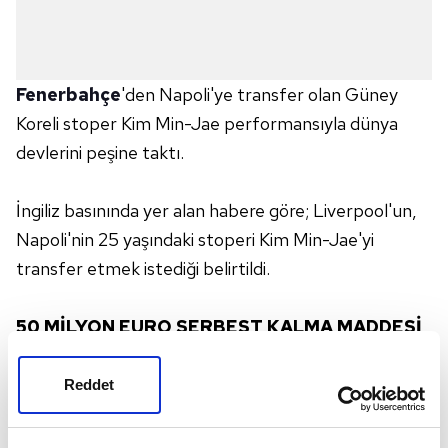
Fenerbahçe
'den Napoli'ye transfer olan Güney
Koreli stoper Kim Min-Jae performansıyla dünya
devlerini peşine taktı.
İngiliz basınında yer alan habere göre; Liverpool'un,
Napoli'nin 25 yaşındaki stoperi Kim Min-Jae'yi
transfer etmek istediği belirtildi.
50 MİLYON EURO SERBEST KALMA MADDESİ
VAR
Reddet
Fenerbahçe'den 18 milyon Euro'ya transfer edilen
başarılı stoper için Napoli, 50 milyon Euro'luk bir