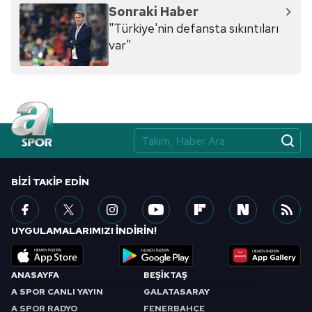
hazırlanmış Aydınlatma Metnimizi okumak ve sitemizde
Sonraki Haber
ilgili mevzuata uygun olarak kullanılan çerezlerle ilgili bilgi
"Türkiye'nin defansta sıkıntıları
almak için lütfen
tıklayınız
.
var"
BIZI TAKIP EDIN
UYGULAMALARIMIZI İNDİRİN!
ANASAYFA
BEŞİKTAŞ
A SPOR CANLI YAYIN
GALATASARAY
A SPOR RADYO
FENERBAHÇE