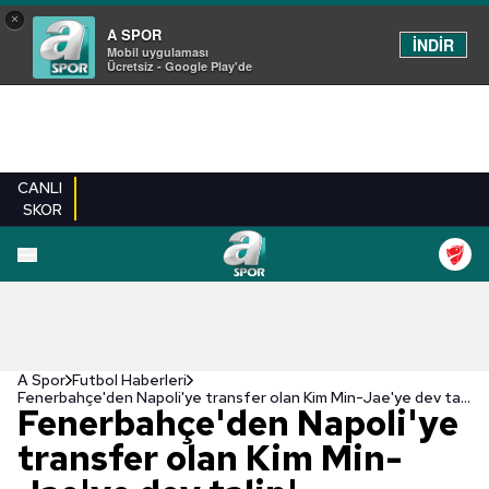
×
A SPOR
İNDİR
Mobil uygulaması
Ücretsiz - Google Play'de
CANLI
SKOR
A Spor
Futbol Haberleri
Fenerbahçe'den Napoli'ye transfer olan Kim Min-Jae'ye dev talip!
Fenerbahçe'den Napoli'ye
transfer olan Kim Min-