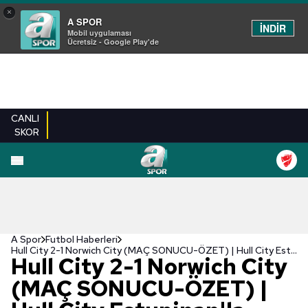
×
A SPOR
İNDİR
Mobil uygulaması
Ücretsiz - Google Play'de
CANLI
SKOR
A Spor
Futbol Haberleri
Hull City 2-1 Norwich City (MAÇ SONUCU-ÖZET) | Hull City Estupinan'la güldü!
Hull City 2-1 Norwich City
(MAÇ SONUCU-ÖZET) |