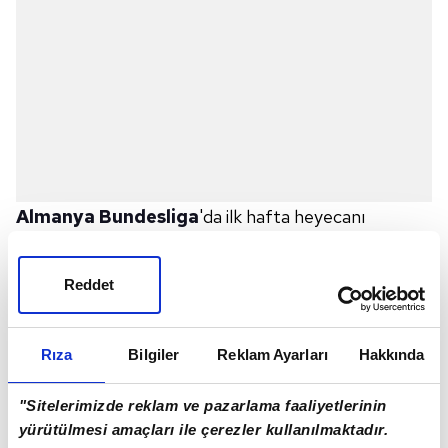
Almanya Bundesliga
'da ilk hafta heyecanı
yaşanmaya devam ederken; Augsburg -
Freiburg
kozlarını paylaşacak. Maç ile ilgili detaylar arama
Reddet
motorlarında araştırılıyor. Peki, Augsburg - Freiburg
maçı ne zaman, saat kaçta ve hangi kanalda canlı
Rıza
Bilgiler
Reklam Ayarları
Hakkında
yayınlanacak?
AUGSBURG - FREIBURG
MA
ÇI NE ZAMAN,
"Sitelerimizde reklam ve pazarlama faaliyetlerinin
SAAT KAÇTA VE HANGİ KANALDA?
yürütülmesi amaçları ile çerezler kullanılmaktadır.