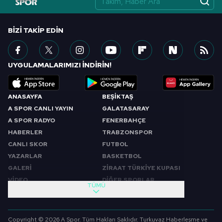
BIZI TAKIP EDIN
UYGULAMALARIMIZI İNDİRİN!
ANASAYFA
BEŞİKTAŞ
A SPOR CANLI YAYIN
GALATASARAY
A SPOR RADYO
FENERBAHÇE
HABERLER
TRABZONSPOR
CANLI SKOR
FUTBOL
YAZARLAR
BASKETBOL
GALERİ
ZİRAAT TÜRKİYE KUPASI
VİDEO
DİĞER SPORLAR
TÜMÜ
PROGRAMLAR
VIDEO
SABAH SPORU
FUTBOL
Copyright © 2026 A Spor. Tüm Hakları Saklıdır. Turkuvaz Haberleşme ve