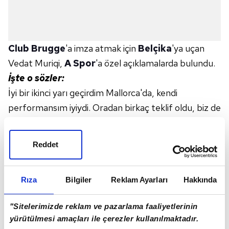
Club Brugge
'a imza atmak için
Belçika
'ya uçan
Vedat Muriqi,
A Spor
'a özel açıklamalarda bulundu.
İşte o sözler:
İyi bir ikinci yarı geçirdim Mallorca'da, kendi
performansım iyiydi. Oradan birkaç teklif oldu, biz de
en uygun sözleşmeyi aradık. Lazio ile 3 sene daha
sözleşmem var. Burada benim değil de, Lazio'nun
Reddet
diyeceği daha önemli.
Aslında beklentiyi arttırmıyor, biz bu işi profesyonel
Rıza
Bilgiler
Reklam Ayarları
Hakkında
olarak yapıyoruz, bir yerde bu kadar istenilmek, Bir
kulüp tarihinin en pahalı futbolcusu olmak onur
"Sitelerimizde reklam ve pazarlama faaliyetlerinin
verici. Henüz resmi olmadığı için kelimeleri
yürütülmesi amaçları ile çerezler kullanılmaktadır.
seçiyorum.