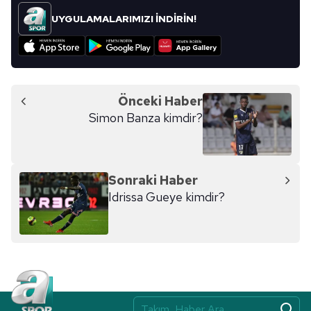
kullanılmaktadır. Bu çerezler vasıtasıyla çeşitli kişisel
UYGULAMALARIMIZI İNDİRİN!
verileriniz işlenmekte olup gerekli olan çerezler bilgi
toplumu hizmetlerinin sunulması amacıyla
kullanılmaktadır. Diğer çerezler, sitemizin daha işlevsel
kılınması ve kişiselleştirilmesi ve sizlere yönelik
reklam/pazarlama faaliyetlerinin yapılması, amaçlarıyla
Önceki Haber
sınırlı olarak açık rızanız dahilinde kullanılacaktır.
Simon Banza kimdir?
Çerezlere ilişkin tercihlerinizi aşağıda yer alan panel
vasıtasıyla belirleyebilirsiniz. Çerezlere ilişkin detaylı bilgi
için Ayarlar butonuna tıklayabilir,
Çerez Bilgilendirme
Sonraki Haber
Metnimizi
ziyaret edebilirsiniz.
Idrissa Gueye kimdir?
6698 sayılı Kişisel Verilerin Korunması Kanunu uyarınca
hazırlanmış Aydınlatma Metnimizi okumak ve sitemizde
ilgili mevzuata uygun olarak kullanılan çerezlerle ilgili bilgi
almak için lütfen
tıklayınız
.