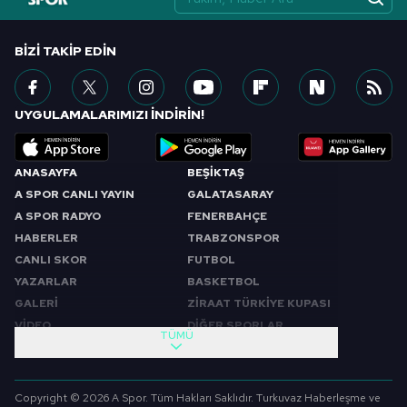
BIZI TAKIP EDIN
UYGULAMALARIMIZI İNDİRİN!
ANASAYFA
BEŞİKTAŞ
A SPOR CANLI YAYIN
GALATASARAY
A SPOR RADYO
FENERBAHÇE
HABERLER
TRABZONSPOR
CANLI SKOR
FUTBOL
YAZARLAR
BASKETBOL
GALERİ
ZİRAAT TÜRKİYE KUPASI
VİDEO
DİĞER SPORLAR
TÜMÜ
PROGRAMLAR
VIDEO
SABAH SPORU
FUTBOL
Copyright © 2026 A Spor. Tüm Hakları Saklıdır. Turkuvaz Haberleşme ve