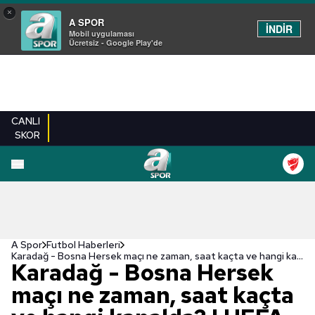
×
A SPOR
İNDİR
Mobil uygulaması
Ücretsiz - Google Play'de
CANLI
SKOR
A Spor
Futbol Haberleri
Karadağ - Bosna Hersek maçı ne zaman, saat kaçta ve hangi kanalda? | UEFA Uluslar Ligi
Karadağ - Bosna Hersek
maçı ne zaman, saat kaçta