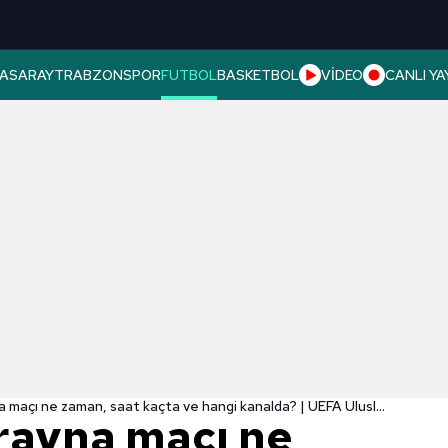
ASARAY
TRABZONSPOR
FUTBOL
BASKETBOL
VİDEO
CANLI YA
İrlanda - Ukrayna maçı ne zaman, saat kaçta ve hangi kanalda? | UEFA Uluslar Ligi
krayna maçı ne