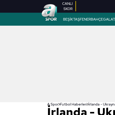
CANLI
SKOR
BEŞİKTAŞ
FENERBAHÇE
GALAT
A Spor
Futbol Haberleri
İrlanda - U