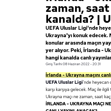
zaman, saat
kanalda? | U
UEFA Uluslar Ligi'nde heye
Ukrayna'yı konuk edecek. 
konular arasında maçın yayı
yer alıyor. Peki, İrlanda -
hangi kanalda canlı yayınl
Giriş Tarihi:
08 Haziran 2022 - 20:31
İrlanda - Ukrayna maçını canlı 
UEFA Uluslar Ligi
'nde heyecan d
karşı karşıya gelecek. Maç ile ilgil
Ukrayna maçı ne zaman, saat kaçt
İRLANDA - UKRAYNA MAÇI N
CANLI YAYINLANACAK?