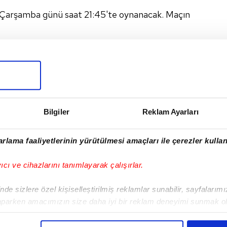
n Çarşamba günü saat 21:45'te oynanacak. Maçın
I
Bilgiler
Reklam Ayarları
rlama faaliyetlerinin yürütülmesi amaçları ile çerezler kullan
Sonraki Haber
yıcı ve cihazlarını tanımlayarak çalışırlar.
İskoçya - Ermenistan
maçı saat kaçta?
de sizlere özel kişiselleştirilmiş reklamlar sunabilir, sayfalarım
aparken amacımızın size daha iyi bir reklam deneyimi sunmak ol
imizden gelen çabayı gösterdiğimizi ve bu noktada, reklamların ma
olduğunu sizlere hatırlatmak isteriz.