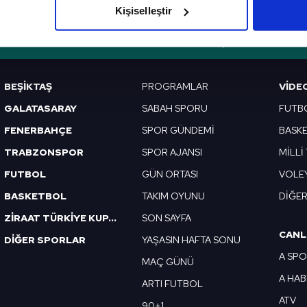
Kişiselleştir
çerezlere izin vermedikleri takdirde, kullanıcılara hedefli reklaml
VERI POLITIKASI
GIZLILIK BILDIRIMI
KÜNYE / İLETIŞIM
abilmek için İnternet Sitemizde kendimize ve üçüncü kişilere ait 
isel verileriniz işlenmekte olup gerekli olan çerezler bilgi toplum
BEŞİKTAŞ
PROGRAMLAR
VIDE
 çerezler, sitemizin daha işlevsel kılınması ve kişiselleştirilmes
GALATASARAY
SABAH SPORU
FUTB
 yapılması, amaçlarıyla sınırlı olarak açık rızanız dahilinde kulla
FENERBAHÇE
SPOR GÜNDEMİ
BASK
aşağıda yer alan panel vasıtasıyla belirleyebilirsiniz. Çerezlere iliş
TRABZONSPOR
SPOR AJANSI
MİLLİ
lgilendirme Metnimizi
ziyaret edebilirsiniz.
FUTBOL
GÜN ORTASI
VOLE
Korunması Kanunu uyarınca hazırlanmış Aydınlatma Metnimizi okum
BASKETBOL
TAKIM OYUNU
DİĞE
 çerezlerle ilgili bilgi almak için lütfen
tıklayınız
.
ZİRAAT TÜRKİYE KUPASI
SON SAYFA
CANL
DİĞER SPORLAR
YAŞASIN HAFTA SONU
A SP
MAÇ GÜNÜ
A HA
ARTI FUTBOL
ATV
90+1