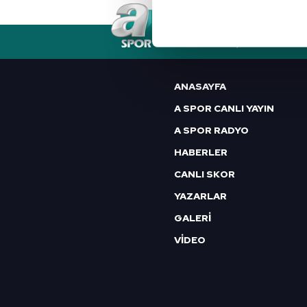
Her halükârda, kullanıcılar, bu 
RSS
YAYIN AKIŞI
FREKANSLAR
Sizlere daha iyi bir hizmet sun
çerezler vasıtasıyla çeşitli kiş
ANASAYFA
amacıyla kullanılmaktadır. Diğer
A SPOR CANLI YAYIN
reklam/pazarlama faaliyetlerinin
A SPOR RADYO
Çerezlere ilişkin tercihlerinizi 
HABERLER
butonuna tıklayabilir,
Çerez Bi
CANLI SKOR
6698 sayılı Kişisel Verilerin 
YAZARLAR
mevzuata uygun olarak kullanılan
GALERİ
VİDEO