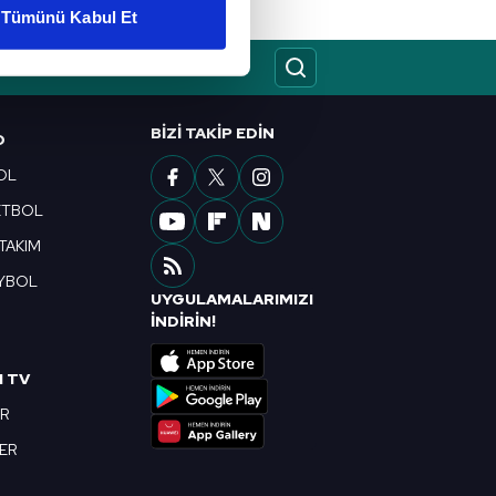
Tümünü Kabul Et
ar gösterilmeyecektir."
çerezler kullanılmaktadır. Bu
u hizmetlerinin sunulması
BIZI TAKIP EDIN
O
i ve sizlere yönelik
OL
nılacaktır.
ETBOL
kin detaylı bilgi için Ayarlar
 TAKIM
YBOL
UYGULAMALARIMIZI
ak ve sitemizde ilgili
R
İNDİRİN!
I TV
OR
BER