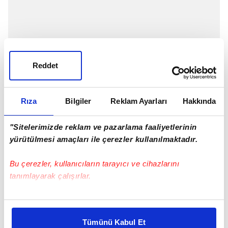
Reddet
Slovakya - Kazakistan
maçını canlı takip
etmek için tıklayınız...
UEFA Uluslar Ligi
'nde heyecan devam ediyor.
Rıza
Bilgiler
Reklam Ayarları
Hakkında
Slovakya ile Kazakistan kritik maçta karşı karşıya
gelecek. Maç ile ilgili tüm detaylar merak ediliyor.
"Sitelerimizde reklam ve pazarlama faaliyetlerinin
yürütülmesi amaçları ile çerezler kullanılmaktadır.
Peki, Slovakya - Kazakistan maçı ne zaman, saat
kaçta ve hangi kanalda canlı yayınlanacak?
Bu çerezler, kullanıcıların tarayıcı ve cihazlarını
SLOVAKYA - KAZAKİSTAN
MAÇI NE ZAMAN,
tanımlayarak çalışırlar.
SAAT KAÇTA VE HANGİ KANALDA CANLI
Bu çerezlere izin vermeniz halinde sizlere özel
YAYINLANACAK?
kişiselleştirilmiş reklamlar sunabilir, sayfalarımızda sizlere
Slovakya - Kazakistan maçı 6 Haziran Pazartesi günü
Tümünü Kabul Et
daha iyi reklam deneyimi yaşatabiliriz. Bunu yaparken