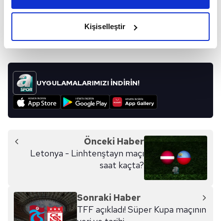
saat 21:45'te oynanacak. Maçın yayıncısı
amacımızın size daha iyi bir reklam deneyimi sunmak
bulunmuyor.
olduğunu ve sizlere en iyi içerikleri sunabilmek adına
Kişiselleştir
elimizden gelen çabayı gösterdiğimizi ve bu noktada,
#UEFA ULUSLAR LIGI
reklamların maliyetlerimizi karşılamak noktasında tek gelir
kalemimiz olduğunu sizlere hatırlatmak isteriz.
Her halükârda, kullanıcılar, bu çerezlere izin vermedikleri
UYGULAMALARIMIZI İNDİRİN!
takdirde, kullanıcılara hedefli reklamlar
gösterilmeyecektir."
Sizlere daha iyi bir hizmet sunabilmek için İnternet
Sitemizde kendimize ve üçüncü kişilere ait çerezler
Önceki Haber
kullanılmaktadır. Bu çerezler vasıtasıyla çeşitli kişisel
Letonya - Linhtenştayn maçı
verileriniz işlenmekte olup gerekli olan çerezler bilgi
saat kaçta?
toplumu hizmetlerinin sunulması amacıyla
kullanılmaktadır. Diğer çerezler, sitemizin daha işlevsel
Sonraki Haber
kılınması ve kişiselleştirilmesi ve sizlere yönelik
TFF açıkladı! Süper Kupa maçının
reklam/pazarlama faaliyetlerinin yapılması, amaçlarıyla