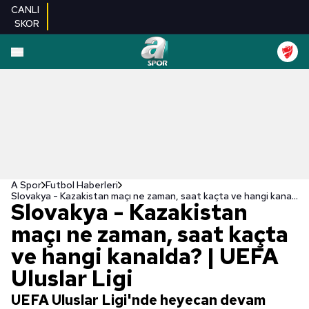
CANLI
SKOR
A Spor
Futbol Haberleri
Slovakya - Kazakistan maçı ne zaman, saat kaçta ve hangi kanalda? | UEFA Uluslar Ligi
Slovakya - Kazakistan
maçı ne zaman, saat kaçta
ve hangi kanalda? | UEFA
Uluslar Ligi
UEFA Uluslar Ligi'nde heyecan devam