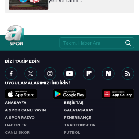
yeri ve tarihi...
sınırlı olarak açık rızanız dahilinde kullanılacaktır.
Çerezlere ilişkin tercihlerinizi aşağıda yer alan panel
vasıtasıyla belirleyebilirsiniz. Çerezlere ilişkin detaylı bilgi
için Ayarlar butonuna tıklayabilir,
Çerez Bilgilendirme
Metnimizi
ziyaret edebilirsiniz.
6698 sayılı Kişisel Verilerin Korunması Kanunu uyarınca
hazırlanmış Aydınlatma Metnimizi okumak ve sitemizde
BIZI TAKIP EDIN
ilgili mevzuata uygun olarak kullanılan çerezlerle ilgili bilgi
almak için lütfen
tıklayınız
.
UYGULAMALARIMIZI İNDİRİN!
ANASAYFA
BEŞİKTAŞ
A SPOR CANLI YAYIN
GALATASARAY
A SPOR RADYO
FENERBAHÇE
HABERLER
TRABZONSPOR
CANLI SKOR
FUTBOL