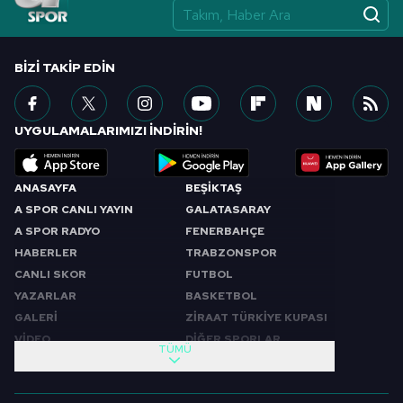
vasıtasıyla belirleyebilirsiniz. Çerezlere ilişkin detaylı bilgi
için Ayarlar butonuna tıklayabilir,
Çerez Bilgilendirme
Metnimizi
ziyaret edebilirsiniz.
BIZI TAKIP EDIN
6698 sayılı Kişisel Verilerin Korunması Kanunu uyarınca
hazırlanmış Aydınlatma Metnimizi okumak ve sitemizde
UYGULAMALARIMIZI İNDİRİN!
ilgili mevzuata uygun olarak kullanılan çerezlerle ilgili bilgi
almak için lütfen
tıklayınız
.
ANASAYFA
BEŞİKTAŞ
A SPOR CANLI YAYIN
GALATASARAY
A SPOR RADYO
FENERBAHÇE
HABERLER
TRABZONSPOR
CANLI SKOR
FUTBOL
YAZARLAR
BASKETBOL
GALERİ
ZİRAAT TÜRKİYE KUPASI
VİDEO
DİĞER SPORLAR
TÜMÜ
PROGRAMLAR
VIDEO