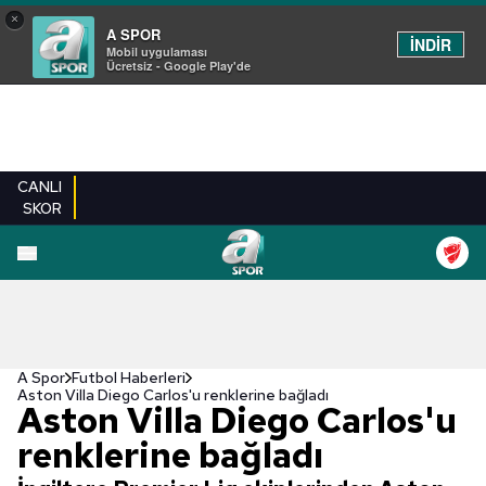
×
A SPOR
İNDİR
Mobil uygulaması
Ücretsiz - Google Play'de
CANLI
SKOR
A Spor
Futbol Haberleri
Aston Villa Diego Carlos'u renklerine bağladı
Aston Villa Diego Carlos'u
renklerine bağladı