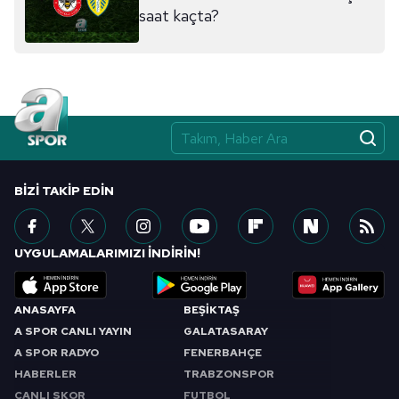
sınırlı olarak açık rızanız dahilinde kullanılacaktır.
saat kaçta?
Çerezlere ilişkin tercihlerinizi aşağıda yer alan panel
vasıtasıyla belirleyebilirsiniz. Çerezlere ilişkin detaylı bilgi
için Ayarlar butonuna tıklayabilir,
Çerez Bilgilendirme
Metnimizi
ziyaret edebilirsiniz.
6698 sayılı Kişisel Verilerin Korunması Kanunu uyarınca
hazırlanmış Aydınlatma Metnimizi okumak ve sitemizde
BIZI TAKIP EDIN
ilgili mevzuata uygun olarak kullanılan çerezlerle ilgili bilgi
almak için lütfen
tıklayınız
.
UYGULAMALARIMIZI İNDİRİN!
ANASAYFA
BEŞİKTAŞ
A SPOR CANLI YAYIN
GALATASARAY
A SPOR RADYO
FENERBAHÇE
HABERLER
TRABZONSPOR
CANLI SKOR
FUTBOL