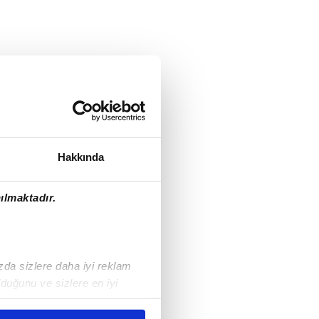
Hakkında
ılmaktadır.
ızda sizlere daha iyi reklam
duğunu ve sizlere en iyi
liyetlerimizi karşılamak