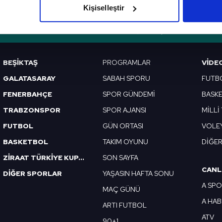
Kişiselleştir
çerezlere izin vermedikleri takdirde, kullanıcılara hedefli reklaml
VERI POLITIKASI
GIZLILIK BILDIRIMI
KÜNYE / İLETIŞIM
abilmek için İnternet Sitemizde kendimize ve üçüncü kişilere ait 
isel verileriniz işlenmekte olup gerekli olan çerezler bilgi toplum
BEŞİKTAŞ
PROGRAMLAR
VIDE
 çerezler, sitemizin daha işlevsel kılınması ve kişiselleştirilmes
GALATASARAY
SABAH SPORU
FUTB
 yapılması, amaçlarıyla sınırlı olarak açık rızanız dahilinde kulla
FENERBAHÇE
SPOR GÜNDEMİ
BASK
aşağıda yer alan panel vasıtasıyla belirleyebilirsiniz. Çerezlere iliş
TRABZONSPOR
SPOR AJANSI
MİLLİ
lgilendirme Metnimizi
ziyaret edebilirsiniz.
FUTBOL
GÜN ORTASI
VOLE
Korunması Kanunu uyarınca hazırlanmış Aydınlatma Metnimizi okum
BASKETBOL
TAKIM OYUNU
DİĞE
 çerezlerle ilgili bilgi almak için lütfen
tıklayınız
.
ZİRAAT TÜRKİYE KUPASI
SON SAYFA
CANL
DİĞER SPORLAR
YAŞASIN HAFTA SONU
A SP
MAÇ GÜNÜ
A HA
ARTI FUTBOL
ATV
90+1