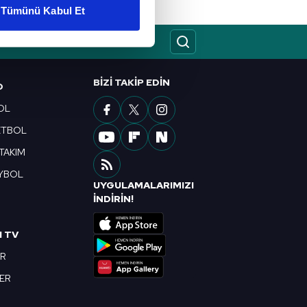
Tümünü Kabul Et
ar gösterilmeyecektir."
çerezler kullanılmaktadır. Bu
u hizmetlerinin sunulması
BIZI TAKIP EDIN
O
i ve sizlere yönelik
OL
nılacaktır.
ETBOL
kin detaylı bilgi için Ayarlar
 TAKIM
YBOL
UYGULAMALARIMIZI
ak ve sitemizde ilgili
R
İNDİRİN!
I TV
OR
BER