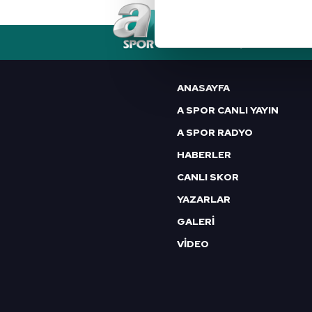
Her halükârda, kullanıcılar, bu 
RSS
YAYIN AKIŞI
FREKANSLAR
Sizlere daha iyi bir hizmet sun
çerezler vasıtasıyla çeşitli kiş
ANASAYFA
amacıyla kullanılmaktadır. Diğer
A SPOR CANLI YAYIN
reklam/pazarlama faaliyetlerinin
A SPOR RADYO
Çerezlere ilişkin tercihlerinizi 
HABERLER
butonuna tıklayabilir,
Çerez Bi
CANLI SKOR
6698 sayılı Kişisel Verilerin 
YAZARLAR
mevzuata uygun olarak kullanılan
GALERİ
VİDEO