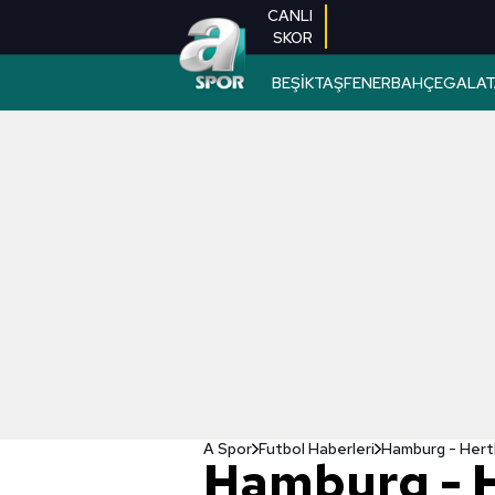
CANLI
SKOR
BEŞİKTAŞ
FENERBAHÇE
GALAT
A Spor
Futbol Haberleri
Hamburg - Herth
Hamburg - H