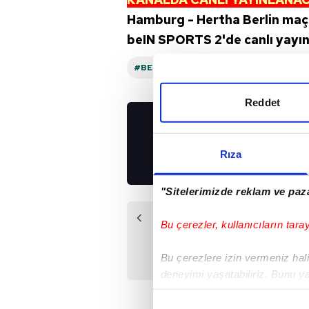
Hamburg - Hertha Berlin maçı
beIN SPORTS 2'de canlı yayın
#BEIN SPORTS
#HAMBURG
Reddet
UYGULAMALARIMIZ
İNDİRİN!
Rıza
"Sitelerimizde reklam ve paza
Önceki Haber
Bu çerezler, kullanıcıların tara
Liverpool'dan
transfer!
Bu çerezlere izin vermeniz halin
deneyimi yaşatabiliriz. Bunu y
içerikleri sunabilmek adına el
noktasında tek gelir kalemimiz 