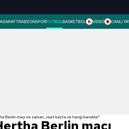
ASARAY
TRABZONSPOR
FUTBOL
BASKETBOL
VİDEO
CANLI YA
a Berlin maçı ne zaman, saat kaçta ve hangi kanalda?
ertha Berlin maçı