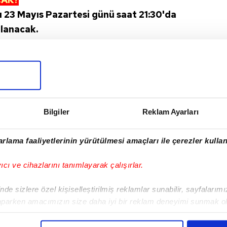
 23 Mayıs Pazartesi günü saat 21:30'da
lanacak.
I
Bilgiler
Reklam Ayarları
rlama faaliyetlerinin yürütülmesi amaçları ile çerezler kullan
Sonraki Haber
yıcı ve cihazlarını tanımlayarak çalışırlar.
Arda'dan Başkan
Erdoğan'a hediye!
de sizlere özel kişiselleştirilmiş reklamlar sunabilir, sayfalarım
aparken amacımızın size daha iyi bir reklam deneyimi sunmak ol
imizden gelen çabayı gösterdiğimizi ve bu noktada, reklamların ma
olduğunu sizlere hatırlatmak isteriz.